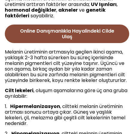
üretimini arttıran faktörler arasında;
UV Işınları
,
hormonal değişikler
,
akneler
ve
genetik
faktörleri
sayabiliriz.
Online Danışmanlıkla Hayalindeki Cilde
Ulaş
Melanin üretiminin artmasıyla geçilen ikinci aşama,
yaklaşık 2-3 hafta sürerken bu süreç içerisinde
melanin pigmentleri cilt yüzeyine taşınır. Üçüncü ve
son aşama, birkaç aydan bir yıla kadar zaman
alabilirken bu süre zarfında melanin pigmentleri cilt
yüzeyinde birikerek, koyu renkte lekeler oluştururlar.
Cilt lekeleri
, oluşum aşamalarına göre üç ana gruba
ayrılabilir:
1.
Hipermelanizasyon
, ciltteki melanin üretiminin
artması sonucu ortaya çıkar. Güneş ve yaşlılık
lekeleri, çil, melazma gibi çeşitli cilt lekelerinin temel
nedenidir.
2.
Hipomelanizasyon
, ciltteki melanin üretiminin