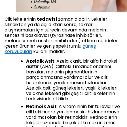
Cilt lekelerinin
tedavisi
zaman alabilir. Lekeler
silindikten ya da açıldıktan sonra, tekrar
oluşmamaları için sürecin devamında melanin
sentezini baskılayıcı (tyrosinase inhibitörleri,
melanosometransfer inhibitörleri) etken maddeler
içeren ürünler ve geniş spektrumlu
güneş
koruyucuları
kullanılmalıdır.
Azelaik Asit
: Azelaik asit, bir alfa hidroksi
asittir (AHA). Ciltteki Tirozinaz enzimini
baskılar, melanin pigmentlerinin
parçalanmasına yardımcı olur ve cilt
hücrelerinin yenilenmesini hızlandırır.
Azelaik asit, güneş lekeleri, yaşlılık lekeleri
ve akne lekeleri gibi çeşitli cilt lekelerinin
tedavisinde etkilidir.
Retinoik Asit
: A vitamininin bir türevidir ve
ciltteki hücre yenilenmesini hızlandırmaya
yardımcı olan bir retinoiddir. Retinoidlerin
lekeler üzerinde birçok etki mekanizması