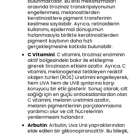
bulunmaktadır. Bu etki mekanizmaları
arasında tirozinaz transkripsiyonunun
engellenmesi, melanositlerden
keratinositlere pigment transferinin
kesilmesi sayılabilir. Ayrıca, retinoidlerin
kullanımı, epidermal dönüşümün
hızlanmasıyla birlikte keratinositlerden
pigment kaybının daha hızlı
gerçekleşmesine katkıda bulunabilir.
C Vitamini
: C vitamini, tirozinaz enziminin
aktif bölgesindeki bakır ile etkileşime
girerek tirozinazın etkisini azaltır. Ayrıca, C
vitamini, melanogenezi tetikleyen reaktif
oksijen türleri (ROS) üretimini engelleyerek,
hem UVA hem de UVB ışınlarına karşı
koruyucu bir etki gösterir. Sonuç olarak, cilt
sağlığı için en güçlü antioksidanlardan olan
C vitamini, melanin üretimini azaltır,
melanin pigmentlerinin parçalanmasına
yardımcı olur ve cilt hücrelerinin
yenilenmesini hızlandırır.
Arbutin
: Arbutin, Uva Ursi yapraklarından
elde edilen bir glikonopiranozittir. Bu bileşik,