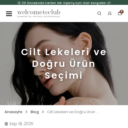
12:30 Öncesinde Verilen Her Sipariş Aynı Gün Kargoda! 📦
0
Cilt Lekeleri ve
Doğru Ürün
Seçimi
Anasayfa
Blog
Cilt Lekeleri ve Doğru Ürün Seçimi
Sep 18, 2025