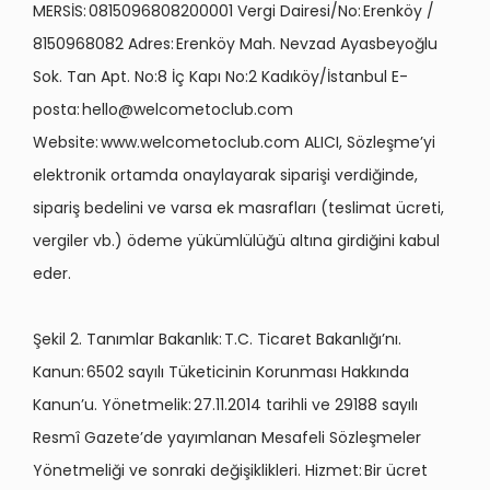
MERSİS: 0815096808200001 Vergi Dairesi/No: Erenköy /
8150968082 Adres: Erenköy Mah. Nevzad Ayasbeyoğlu
Sok. Tan Apt. No:8 İç Kapı No:2 Kadıköy/İstanbul E-
posta:
hello@welcometoclub.com
Website: www.welcometoclub.com ALICI, Sözleşme’yi
elektronik ortamda onaylayarak siparişi verdiğinde,
sipariş bedelini ve varsa ek masrafları (teslimat ücreti,
vergiler vb.) ödeme yükümlülüğü altına girdiğini kabul
eder.
Şekil 2. Tanımlar Bakanlık: T.C. Ticaret Bakanlığı’nı.
Kanun: 6502 sayılı Tüketicinin Korunması Hakkında
Kanun’u. Yönetmelik: 27.11.2014 tarihli ve 29188 sayılı
Resmî Gazete’de yayımlanan Mesafeli Sözleşmeler
Yönetmeliği ve sonraki değişiklikleri. Hizmet: Bir ücret