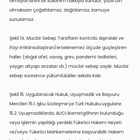
olmayan sınırlı bir kullanım hakkıyla sunulur; yazılı izin
olmaksızın çoğaltılamaz, dağıtılamaz, kamuya
sunulamaz.
Şekil 14. Mücbir Sebep Tarafların kontrolü dışındaki ve
ifayı imkânsızlaştıran/ertelenemez ölçüde güçleştiren
haller (doğal afet, savaş, grev, pandemi tedbirleri,
yaygın altyapı arızaları vb.) mücbir sebep sayılır. Mücbir
sebep süresince yükümlülükler askıda kalır.
Şekil 15. Uygulanacak Hukuk, Uyuşmazlık ve Başvuru
Mercileri 15.1. İşbu Sözleşme’ye Türk Hukuku uygulanır.
15.2. Uyuşmazlıklarda, ALICI; ikametgâhının bulunduğu
veya işlemin yapıldığı yerdeki Tüketici Hakem Heyeti
ve/veya Tüketici Mahkemelerine başvurabilir. Hakem