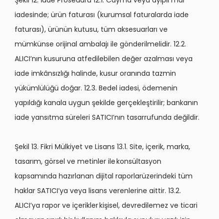
Şekil 12. İade Prosedürü 12.1. Cayma veya ayıplı mal
iadesinde; ürün faturası (kurumsal faturalarda iade
faturası), ürünün kutusu, tüm aksesuarları ve
mümkünse orijinal ambalajı ile gönderilmelidir. 12.2.
ALICI’nın kusuruna atfedilebilen değer azalması veya
iade imkânsızlığı halinde, kusur oranında tazmin
yükümlülüğü doğar. 12.3. Bedel iadesi, ödemenin
yapıldığı kanala uygun şekilde gerçekleştirilir; bankanın
iade yansıtma süreleri SATICI’nın tasarrufunda değildir.
Şekil 13. Fikri Mülkiyet ve Lisans 13.1. Site, içerik, marka,
tasarım, görsel ve metinler ile konsültasyon
kapsamında hazırlanan dijital raporlarüzerindeki tüm
haklar SATICI’ya veya lisans verenlerine aittir. 13.2.
ALICI’ya rapor ve içerikler kişisel, devredilemez ve ticari