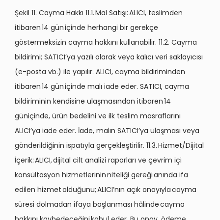
Şekil 11. Cayma Hakkı 11.1. Mal Satışı: ALICI, teslimden
itibaren 14 gün içinde herhangi bir gerekçe
göstermeksizin cayma hakkını kullanabilir. 11.2. Cayma
bildirimi; SATICI’ya yazılı olarak veya kalıcı veri saklayıcısı
(e-posta vb.) ile yapılır. ALICI, cayma bildiriminden
itibaren 14 gün içinde malı iade eder. SATICI, cayma
bildiriminin kendisine ulaşmasından itibaren 14
güniçinde, ürün bedelini ve ilk teslim masraflarını
ALICI’ya iade eder. İade, malın SATICI’ya ulaşması veya
gönderildiğinin ispatıyla gerçekleştirilir. 11.3. Hizmet/Dijital
İçerik: ALICI, dijital cilt analizi raporları ve çevrim içi
konsültasyon hizmetlerinin niteliği gereği anında ifa
edilen hizmet olduğunu; ALICI’nın açık onayıyla cayma
süresi dolmadan ifaya başlanması hâlinde cayma
hakkını kaybedeceğini kabul eder. Bu onay, ödeme