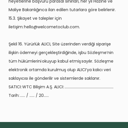
heyetlerine başvuru parasal sınırları, her yıl Hazine ve
Maliye Bakanlığınca ilan edilen tutarlara göre belirlenir.
15.3. Şikayet ve talepler için
iletişim:
hello@welcometoclub.com
.
Şekil 16. Yürürlük ALICI, Site üzerinden verdiği siparişe
ilişkin ödemeyi gerçekleştirdiğinde, işbu Sözleşme’nin
tüm hükümlerini okuyup kabul etmiş sayılır. Sözleşme
elektronik ortamda kurulmuş olup ALICI’ya kalıcı veri
saklayıcısı ile gönderilir ve sistemlerde saklanır.
SATICI: WTC Bilişim A.Ş. ALICI: .........................................................
Tarih: …… / …… / 20……