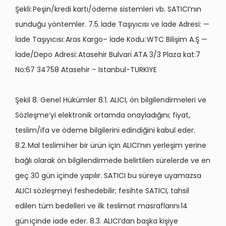
Şekli: Peşin/kredi kartı/ödeme sistemleri vb. SATICI’nın
sunduğu yöntemler. 7.5. İade Taşıyıcısı ve İade Adresi: —
İade Taşıyıcısı: Aras Kargo– İade Kodu: WTC Bilişim A.Ş —
İade/Depo Adresi: Atasehir Bulvari ATA 3/3 Plaza kat:7
No:67 34758 Atasehir – Istanbul-TURKIYE
Şekil 8. Genel Hükümler 8.1. ALICI, ön bilgilendirmeleri ve
Sözleşme’yi elektronik ortamda onayladığını; fiyat,
teslim/ifa ve ödeme bilgilerini edindiğini kabul eder.
8.2. Mal teslimi her bir ürün için ALICI’nın yerleşim yerine
bağlı olarak ön bilgilendirmede belirtilen sürelerde ve en
geç 30 gün içinde yapılır. SATICI bu süreye uyamazsa
ALICI sözleşmeyi feshedebilir; fesihte SATICI, tahsil
edilen tüm bedelleri ve ilk teslimat masraflarını 14
gün içinde iade eder. 8.3. ALICI’dan başka kişiye