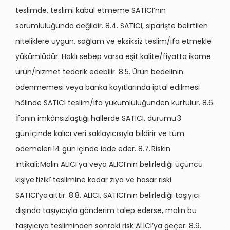
teslimde, teslimi kabul etmeme SATICI’nın
sorumluluğunda değildir. 8.4. SATICI, siparişte belirtilen
niteliklere uygun, sağlam ve eksiksiz teslim/ifa etmekle
yükümlüdür. Haklı sebep varsa eşit kalite/fiyatta ikame
ürün/hizmet tedarik edebilir. 8.5. Ürün bedelinin
ödenmemesi veya banka kayıtlarında iptal edilmesi
hâlinde SATICI teslim/ifa yükümlülüğünden kurtulur. 8.6.
İfanın imkânsızlaştığı hallerde SATICI, durumu 3
gün içinde kalıcı veri saklayıcısıyla bildirir ve tüm
ödemeleri 14 gün içinde iade eder. 8.7. Riskin
İntikali: Malın ALICI’ya veya ALICI’nın belirlediği üçüncü
kişiye fizikî teslimine kadar zıya ve hasar riski
SATICI’ya aittir. 8.8. ALICI, SATICI’nın belirlediği taşıyıcı
dışında taşıyıcıyla gönderim talep ederse, malın bu
taşıyıcıya tesliminden sonraki risk ALICI’ya geçer. 8.9.