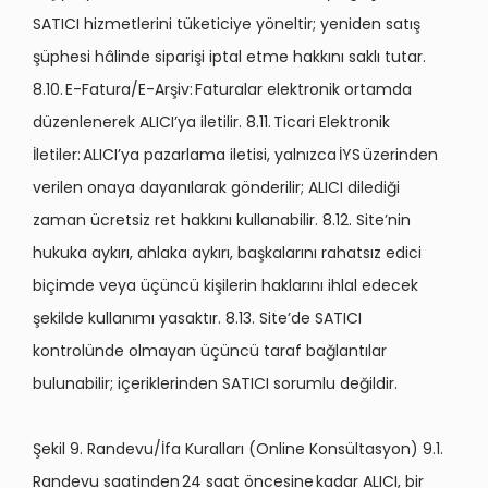
SATICI hizmetlerini tüketiciye yöneltir; yeniden satış
şüphesi hâlinde siparişi iptal etme hakkını saklı tutar.
8.10. E-Fatura/E-Arşiv: Faturalar elektronik ortamda
düzenlenerek ALICI’ya iletilir. 8.11. Ticari Elektronik
İletiler: ALICI’ya pazarlama iletisi, yalnızca İYS üzerinden
verilen onaya dayanılarak gönderilir; ALICI dilediği
zaman ücretsiz ret hakkını kullanabilir. 8.12. Site’nin
hukuka aykırı, ahlaka aykırı, başkalarını rahatsız edici
biçimde veya üçüncü kişilerin haklarını ihlal edecek
şekilde kullanımı yasaktır. 8.13. Site’de SATICI
kontrolünde olmayan üçüncü taraf bağlantılar
bulunabilir; içeriklerinden SATICI sorumlu değildir.
Şekil 9. Randevu/İfa Kuralları (Online Konsültasyon) 9.1.
Randevu saatinden 24 saat öncesine kadar ALICI, bir