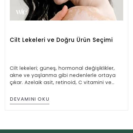
Cilt Lekeleri ve Doğru Ürün Seçimi
Cilt lekeleri; güneş, hormonal değişiklikler,
akne ve yaşlanma gibi nedenlerle ortaya
çıkar. Azelaik asit, retinoid, C vitamini ve
kojik asit gibi içeriklerle leke görünümünü
azaltabilir, cildinizi daha eşit ve aydınlık
DEVAMINI OKU
hale getirebilirsiniz.