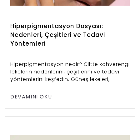
Hiperpigmentasyon Dosyası:
Nedenleri, Çeşitleri ve Tedavi
Yöntemleri
Hiperpigmentasyon nedir? Ciltte kahverengi
lekelerin nedenlerini, çeşitlerini ve tedavi
yöntemlerini keşfedin. Güneş lekeleri,
melazma, akne sonrası izler ve cilt
yaşlanmasına karşı etkili çözümleri öğrenin.
DEVAMINI OKU