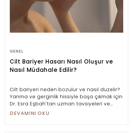
GENEL
Cilt Bariyer Hasarı Nasıl Oluşur ve
Nasıl Müdahale Edilir?
Cilt bariyeri neden bozulur ve nasıl düzelir?
Yanma ve gerginlik hissiyle başa çıkmak için
Dr. Esra Eşbah'tan uzman tavsiyeleri ve
bariyer onarıcı bakım rehberi.
DEVAMINI OKU