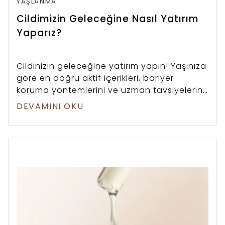
YAŞLANMA
Cildimizin Geleceğine Nasıl Yatırım
Yaparız?
Cildinizin geleceğine yatırım yapın! Yaşınıza
göre en doğru aktif içerikleri, bariyer
koruma yöntemlerini ve uzman tavsiyelerini
welcometoclub’da inceleyin.
DEVAMINI OKU