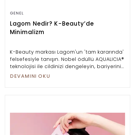
GENEL
Lagom Nedir? K-Beauty’de
Minimalizm
K-Beauty markası Lagom'un 'tam kararında'
felsefesiyle tanışın. Nobel ödüllü AQUALICIA®
teknolojisi ile cildinizi dengeleyin, bariyerinizi
güçlendirin.
DEVAMINI OKU