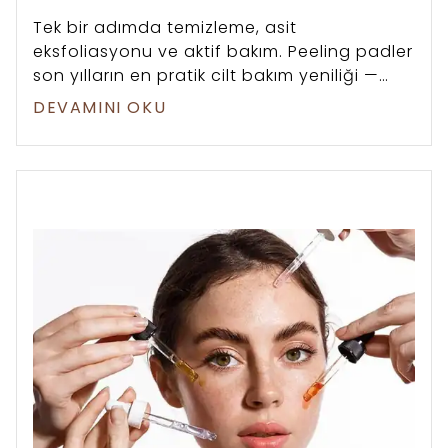
Tek bir adımda temizleme, asit
eksfoliasyonu ve aktif bakım. Peeling padler
son yılların en pratik cilt bakım yeniliği —
ama doğru pad seçimi ve kullanım sıklığı
DEVAMINI OKU
hâlâ kafa karıştırıyor. Bu rehberde
mekanizmadan cilt tipine, AHA'dan PHA'ya
bilimsel bir perspektifle her şeyi ele alıyoruz.