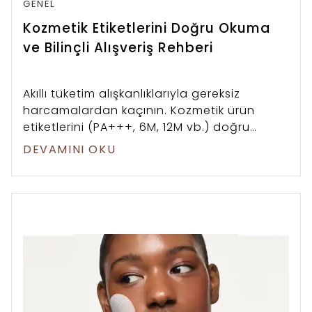
GENEL
Kozmetik Etiketlerini Doğru Okuma
ve Bilinçli Alışveriş Rehberi
Akıllı tüketim alışkanlıklarıyla gereksiz
harcamalardan kaçının. Kozmetik ürün
etiketlerini (PA+++, 6M, 12M vb.) doğru
okuyarak bilinçli alışveriş yapmanın yollarını
DEVAMINI OKU
keşfedin.