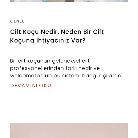
GENEL
Cilt Koçu Nedir, Neden Bir Cilt
Koçuna İhtiyacınız Var?
Bir cilt koçunun geleneksel cilt
profesyonellerinden farkı nedir ve
welcometoclub bu sistemi hangi açılardan
bambaşka bir boyuta taşıyor?
DEVAMINI OKU