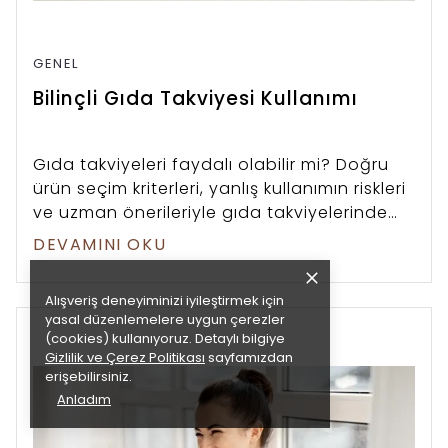
GENEL
Bilinçli Gıda Takviyesi Kullanımı
Gıda takviyeleri faydalı olabilir mi? Doğru
ürün seçim kriterleri, yanlış kullanımın riskleri
ve uzman önerileriyle gıda takviyelerinde
bilinçli tercihler yapın.
DEVAMINI OKU
Alışveriş deneyiminizi iyileştirmek için
yasal düzenlemelere uygun çerezler
(cookies) kullanıyoruz. Detaylı bilgiye
Gizlilik ve Çerez Politikası
sayfamızdan
erişebilirsiniz.
Anladım