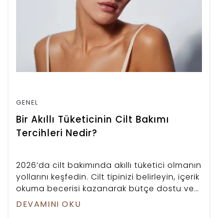
GENEL
Bir Akıllı Tüketicinin Cilt Bakımı
Tercihleri Nedir?
2026’da cilt bakımında akıllı tüketici olmanın
yollarını keşfedin. Cilt tipinizi belirleyin, içerik
okuma becerisi kazanarak bütçe dostu ve
etkili bir bakım rutini oluşturun
DEVAMINI OKU