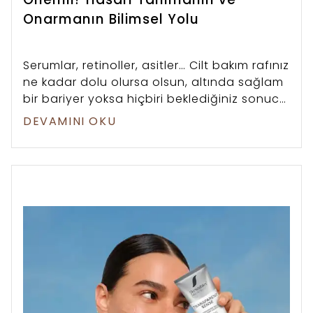
Onarmanın Bilimsel Yolu
Serumlar, retinoller, asitler… Cilt bakım rafınız
ne kadar dolu olursa olsun, altında sağlam
bir bariyer yoksa hiçbiri beklediğiniz sonucu
vermez. Üstelik şu anda yaz ortasındayız:
DEVAMINI OKU
güneş, terleme, klorlu havuzlar ve klima
arasında cildiniz normalden daha fazla
baskı altında.