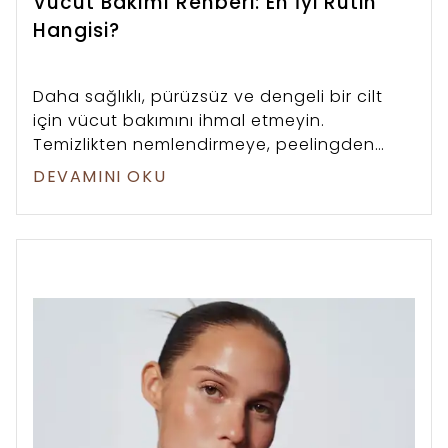
Vücut Bakımı Rehberi: En İyi Rutin
Hangisi?
Daha sağlıklı, pürüzsüz ve dengeli bir cilt
için vücut bakımını ihmal etmeyin.
Temizlikten nemlendirmeye, peelingden
güneş korumasına kadar adım adım etkili
DEVAMINI OKU
bir vücut bakımı rutini bu rehberde.