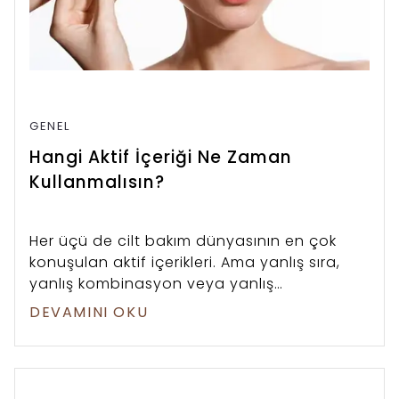
GENEL
Hangi Aktif İçeriği Ne Zaman
Kullanmalısın?
Her üçü de cilt bakım dünyasının en çok
konuşulan aktif içerikleri. Ama yanlış sıra,
yanlış kombinasyon veya yanlış
zamanlama; etkiyi artırmak bir yana, cildinizi
DEVAMINI OKU
yorabilir. Bu rehberde mekanizmaları,
kombinasyon kurallarını ve başlangıç
protokolünü bilimsel doğrulukla ele alıyoruz.