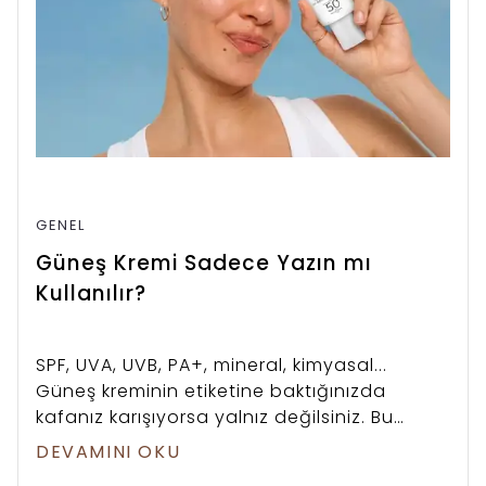
GENEL
Güneş Kremi Sadece Yazın mı
Kullanılır?
SPF, UVA, UVB, PA+, mineral, kimyasal...
Güneş kreminin etiketine baktığınızda
kafanız karışıyorsa yalnız değilsiniz. Bu
rehberde bilmeniz gereken her şeyi, bilim
DEVAMINI OKU
temelli ama sade bir dille anlatıyoruz.