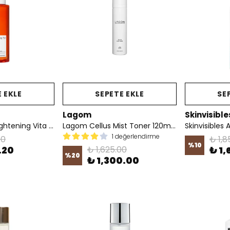
 EKLE
SEPETE EKLE
SE
Lagom
Skinvisible
Pyunkang Yul Brightening Vita Toner - Işıltı Etkili C Vitaminli Tonik 150 ml
Lagom Cellus Mist Toner 120ml - Nemlendirici Mist Tonik
Skinvisibles 
1 değerlendirme
00
₺ 1,8
%
10
.20
₺ 1,625.00
₺ 1
%
20
₺ 1,300.00