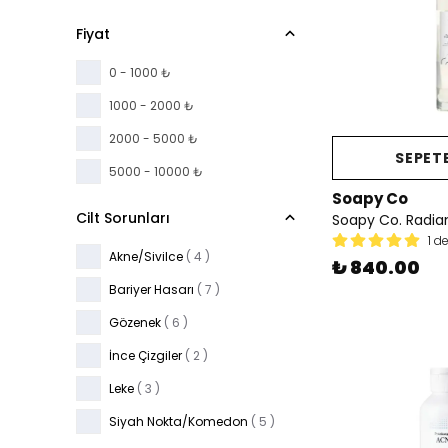
Fiyat
0 - 1000 ₺
1000 - 2000 ₺
2000 - 5000 ₺
SEPETE
5000 - 10000 ₺
Soapy Co
Cilt Sorunları
1 d
Akne/Sivilce
( 4 )
₺ 840.00
Bariyer Hasarı
( 7 )
Gözenek
( 6 )
İnce Çizgiler
( 2 )
Leke
( 3 )
Siyah Nokta/Komedon
( 5 )