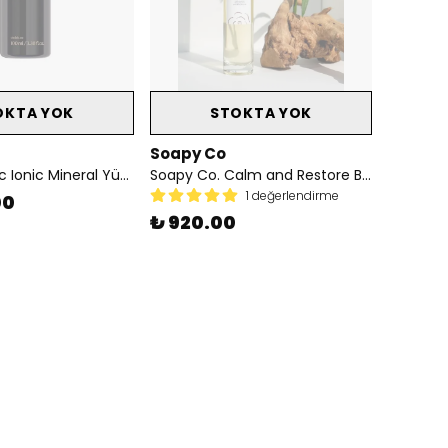
OKTA YOK
STOKTA YOK
Soapy Co
Oio Lab Fulvic Ionic Mineral Yüz ve Saç Toniği
Soapy Co. Calm and Restore Balancing Tonik
1 değerlendirme
00
₺ 920.00