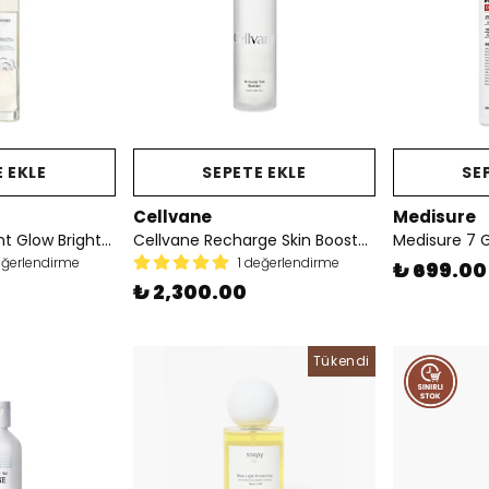
 EKLE
SEPETE EKLE
SE
Cellvane
Medisure
Soapy Co. Radiant Glow Brightening Tonik
Cellvane Recharge Skin Booster 150ml
eğerlendirme
1 değerlendirme
₺ 699.00
₺ 2,300.00
Tükendi