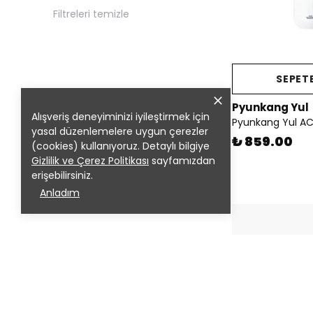
Filtreleri temizle
SEPETE
Pyunkang Yul
Alışveriş deneyiminizi iyileştirmek için
yasal düzenlemelere uygun çerezler
₺ 859.00
(cookies) kullanıyoruz. Detaylı bilgiye
Gizlilik ve Çerez Politikası
sayfamızdan
erişebilirsiniz.
Anladım