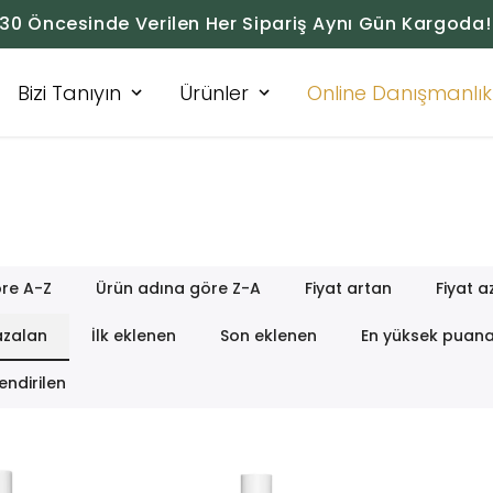
:30 Öncesinde Verilen Her Sipariş Aynı Gün Kargoda!
Bizi Tanıyın
Ürünler
Online Danışmanlık
re A-Z
Ürün adına göre Z-A
Fiyat artan
Fiyat a
azalan
İlk eklenen
Son eklenen
En yüksek puan
endirilen