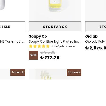
 EKLE
STOKTA YOK
ST
Soapy Co
Oiolab
Pyunkang Yul ACNE Toner 150 ml
Soapy Co. Blue Light Protection Face Mist
2 değerlendirme
₺ 2,875.
₺ 915.00
%
15
₺ 777.75
Tükendi
Tükendi