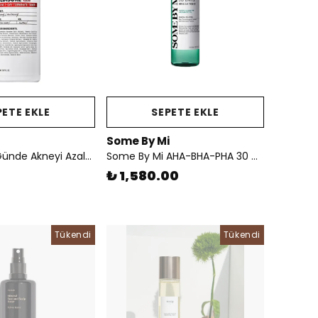
PETE EKLE
SEPETE EKLE
Some By Mi
Medisure 7 Günde Akneyi Azaltmaya Yardımcı Etkili Tonik 150 ml
Some By Mi AHA-BHA-PHA 30 Days Miracle Toner - Aha-Bha-Pha Asitlerini İçeren Hassas Ciltlere Özel Tonik
₺ 1,580.00
Tükendi
Tükendi