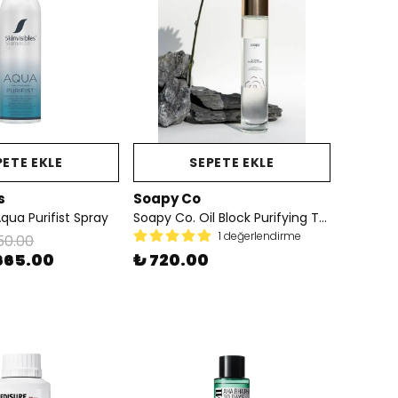
PETE EKLE
SEPETE EKLE
s
Soapy Co
Aqua Purifist Spray
Soapy Co. Oil Block Purifying Tonik
1 değerlendirme
50.00
,665.00
₺ 720.00