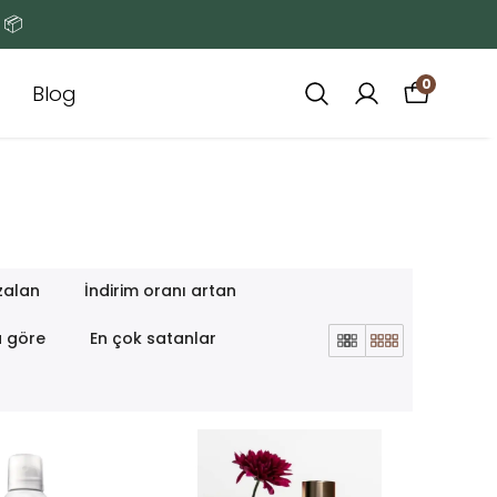
 📦
0
Blog
zalan
İndirim oranı artan
a göre
En çok satanlar