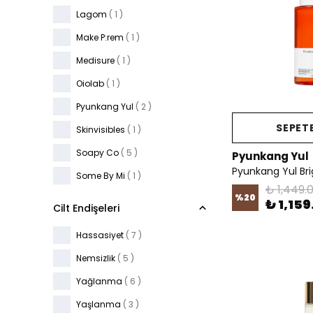
Lagom
( 1 )
Make P:rem
( 1 )
Medisure
( 1 )
Oiolab
( 1 )
Pyunkang Yul
( 2 )
SEPETE
Skinvisibles
( 1 )
Soapy Co
( 5 )
Pyunkang Yul
Some By Mi
( 1 )
₺ 1,449.
%
20
₺ 1,159
Cilt Endişeleri
Hassasiyet
( 7 )
Nemsizlik
( 5 )
Yağlanma
( 6 )
Yaşlanma
( 3 )