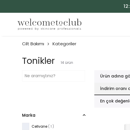
12
Cilt Bakımı
Kategoriler
Tonikler
14
ürün
Ürün adına gö
İndirim oranı 
En çok değenl
Marka
Cellvane
( 1 )