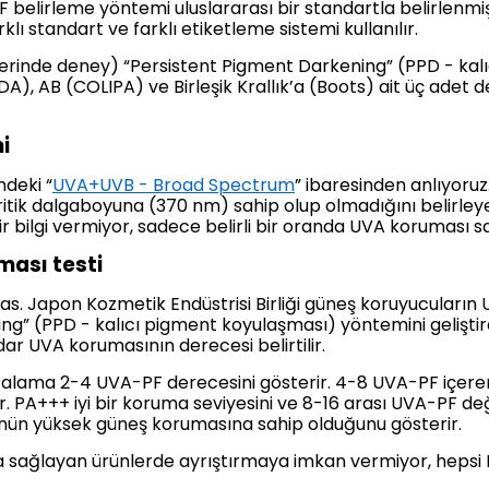
 belirleme yöntemi uluslararası bir standartla belirlenm
klı standart ve farklı etiketleme sistemi kullanılır.
zerinde deney) “Persistent Pigment Darkening” (PPD - ka
DA), AB (COLIPA) ve Birleşik Krallık’a (Boots) ait üç adet 
mi
deki “
UVA+UVB - Broad Spectrum
” ibaresinden anlıyoru
kritik dalgaboyuna (370 nm) sahip olup olmadığını belirle
bir bilgi vermiyor, sadece belirli bir oranda UVA koruması 
ması testi
s. Japon Kozmetik Endüstrisi Birliği güneş koruyucuların U
ing” (PPD - kalıcı pigment koyulaşması) yöntemini gelişt
r UVA korumasının derecesi belirtilir.
talama 2-4 UVA-PF derecesini gösterir. 4-8 UVA-PF içere
 PA+++ iyi bir koruma seviyesini ve 8-16 arası UVA-PF değe
nün yüksek güneş korumasına sahip olduğunu gösterir.
a sağlayan ürünlerde ayrıştırmaya imkan vermiyor, hepsi