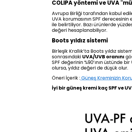
COLIPA yöntemi ve UVA "mü
Avrupa Birliği tarafından kabul edi
UVA korumasının SPF derecesinin en
ile belirtiliyor. Bazı ürünlerde yü
değeri hesaplanabiliyor.
Boots yıldız sistemi
Birleşik Krallık’ta Boots yıldız si
sonrasındaki
UVA/UVB oranını
gös
SPF değerinin %90’ının üstünde b
olursa, yıldız değeri de düşük olur.
Öneri İçerik :
Güneş Kreminizin Koru
İyi bir güneş kremi kaç SPF ve U