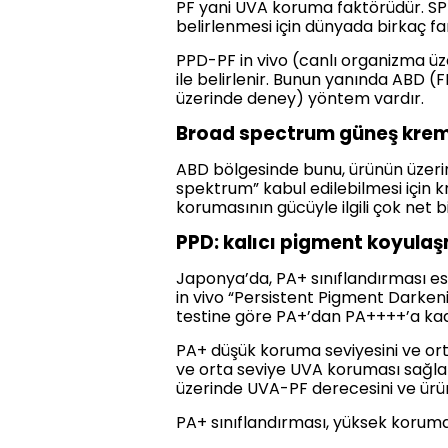
PF yani UVA koruma faktörüdür. SPF
belirlenmesi için dünyada birkaç far
PPD-PF in vivo (canlı organizma ü
ile belirlenir. Bunun yanında ABD (F
üzerinde deney) yöntem vardır.
Broad spectrum güneş kre
ABD bölgesinde bunu, ürünün üzerin
spektrum” kabul edilebilmesi için 
korumasının gücüyle ilgili çok net 
PPD: kalıcı pigment koyulaş
Japonya’da, PA+ sınıflandırması esa
in vivo “Persistent Pigment Darken
testine göre PA+’dan PA++++’a kada
PA+ düşük koruma seviyesini ve or
ve orta seviye UVA koruması sağlar.
üzerinde UVA-PF derecesini ve ürü
PA+ sınıflandırması, yüksek korum