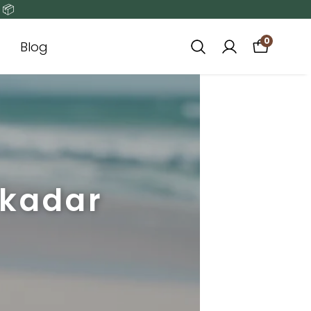
 📦
0
Blog
 kadar