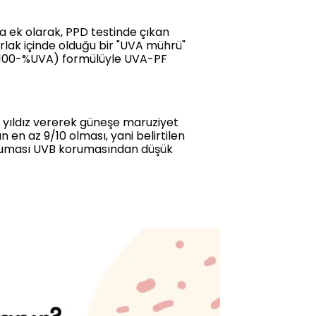
 ek olarak, PPD testinde çıkan
rlak içinde olduğu bir "UVA mührü"
 / (100-%UVA) formülüyle UVA-PF
da yıldız vererek güneşe maruziyet
n en az 9/10 olması, yani belirtilen
oruması UVB korumasından düşük