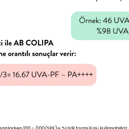
saplarken 100 - (100/SPF)= %UVB formülünü kullanabiliriz.