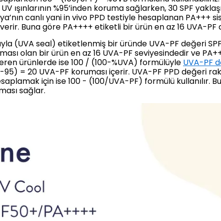
 UV ışınlarının %95’inden koruma sağlarken, 30 SPF yaklaş
a’nın canlı yani in vivo PPD testiyle hesaplanan PA+++ sis
 verir. Buna göre PA++++ etiketli bir ürün en az 16 UVA-PF 
la (UVA seal) etiketlenmiş bir üründe UVA-PF değeri SPF 
ası olan bir ürün en az 16 UVA-PF seviyesindedir ve PA+++
teren ürünlerde ise 100 / (100-%UVA) formülüyle
UVA-PF d
00-95) = 20 UVA-PF koruması içerir. UVA-PF PPD değeri rak
aplamak için ise 100 - (100/UVA-PF) formülü kullanılır. 
ması sağlar.