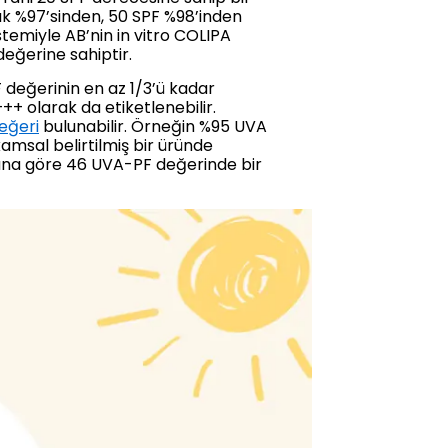
ık %97’sinden, 50 SPF %98’inden
temiyle AB’nin in vitro COLIPA
değerine sahiptir.
değerinin en az 1/3’ü kadar
+ olarak da etiketlenebilir.
eğeri
bulunabilir. Örneğin %95 UVA
amsal belirtilmiş bir üründe
Buna göre 46 UVA-PF değerinde bir