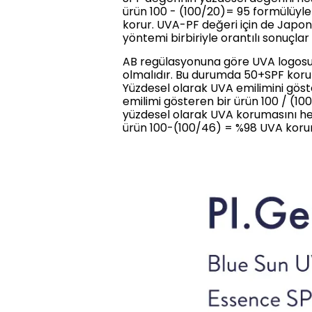
ürün 100 - (100/20)= 95 formülüyle
korur. UVA-PF değeri için de Japony
yöntemi birbiriyle orantılı sonuçlar
AB regülasyonuna göre UVA logosuy
olmalıdır. Bu durumda 50+SPF korum
Yüzdesel olarak UVA emilimini gös
emilimi gösteren bir ürün 100 / (1
yüzdesel olarak UVA korumasını hes
ürün 100-(100/46) = %98 UVA koru