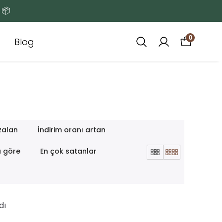
 📦
0
Blog
zalan
İndirim oranı artan
a göre
En çok satanlar
dı