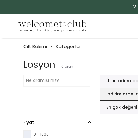
12
Cilt Bakımı
Kategoriler
Losyon
0
ürün
Ürün adına gö
İndirim oranı 
En çok değenl
Fiyat
0 - 1000