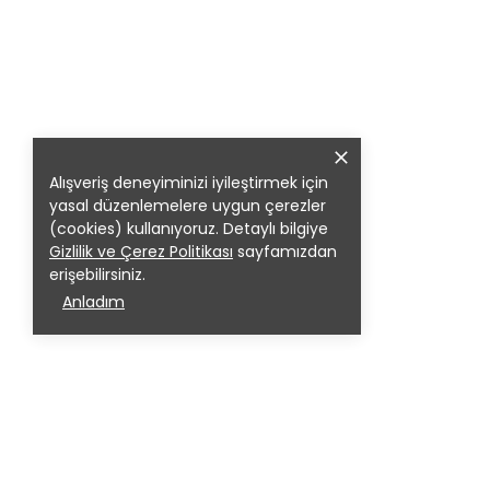
Alışveriş deneyiminizi iyileştirmek için
yasal düzenlemelere uygun çerezler
(cookies) kullanıyoruz. Detaylı bilgiye
Gizlilik ve Çerez Politikası
sayfamızdan
erişebilirsiniz.
Anladım