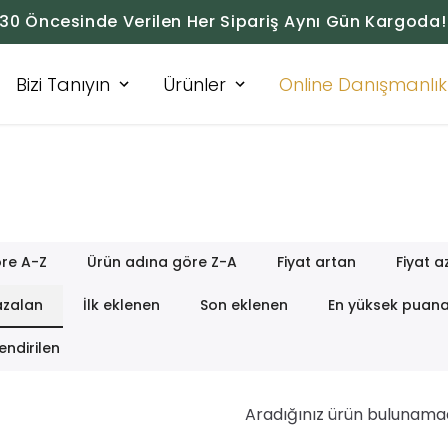
:30 Öncesinde Verilen Her Sipariş Aynı Gün Kargoda!
Bizi Tanıyın
Ürünler
Online Danışmanlık
re A-Z
Ürün adına göre Z-A
Fiyat artan
Fiyat a
azalan
İlk eklenen
Son eklenen
En yüksek puan
endirilen
Aradığınız ürün bulunama