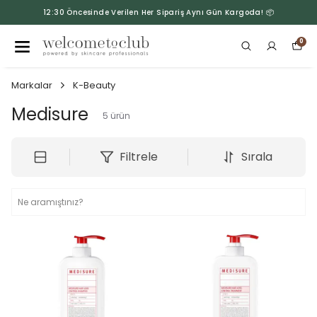
12:30 Öncesinde Verilen Her Sipariş Aynı Gün Kargoda! 📦
0
Markalar
K-Beauty
Medisure
5
ürün
Filtrele
Sırala