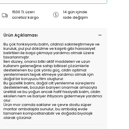
1500 TL üzeri
14 gün içinde
ücretsiz kargo
iade değişim
Ürün Açıklaması
Bu çok fonksiyonlu balm, cildinizi sakinleştirmeye ve
kuruluk, pul pul dökülme ve kaşıntı gibi hassasiyet
belirtileri ile başa çıkmaya yardımcı olmak üzere
tasarlanmıştır.
İleri düzey, onarıcı bitki aktif maddeleri ve uzun
kullanım geleneğine sahip bitkisel çözümlerle
desteklenen bu çok yönlü güç, cildin optimal
yenilenmesini teşvik etmeye yardımcı olmak için
doğal bir koruyucu film oluşturur.
Bu güzellik balmı, doğal cilt yenilenme süreçlerini
desteklemek, bozulan bariyeri onarmak amacıyla
üretildi ve bu yoğun ancak hafif hissiyatlı balm, cildin
eksilen nem ve bariyer ihtiyacını gidermeye yardımcı
olur.
Ürün mor camda saklanır ve çevre dostu süper
mantar ambalajda sunulur, bu ambalaj evde
tamamen kompostlanabilir ve doğada biyolojik
olarak çözünür.