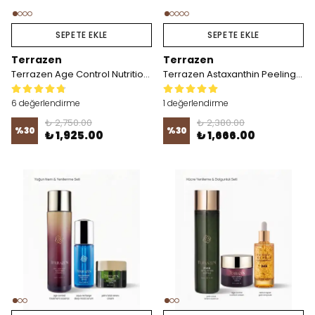
SEPETE EKLE
SEPETE EKLE
Terrazen
Terrazen
Terrazen Age Control Nutrition Sleeping Mask 80ml
Terrazen Astaxanthin Peeling Pad
6 değerlendirme
1 değerlendirme
₺ 2,750.00
₺ 2,380.00
%
30
%
30
₺ 1,925.00
₺ 1,666.00