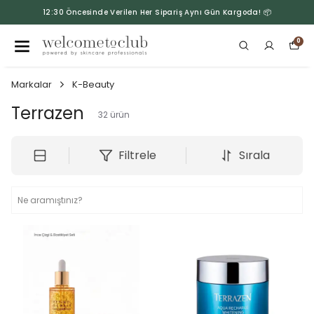
12:30 Öncesinde Verilen Her Sipariş Aynı Gün Kargoda! 📦
0
Markalar
K-Beauty
Terrazen
32
ürün
Filtrele
Sırala