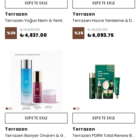
SEPETE EKLE
SEPETE EKLE
Terrazen
Terrazen
Terrazen Yoğun Nem & Yenilenme Seti
Terrazen Hücre Yenileme & Dolgunluk Seti
₺ 6,910.00
₺ 8,125.00
%
30
%
25
₺ 4,837.00
₺ 6,093.75
SEPETE EKLE
SEPETE EKLE
Terrazen
Terrazen
Terrazen Bariyer Onarım & Güçlendirme Seti
Terrazen PDRN Total Renew Bakım Seti