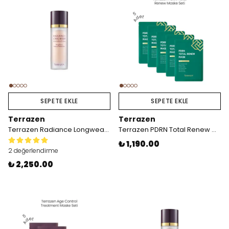
SEPETE EKLE
SEPETE EKLE
Terrazen
Terrazen
Terrazen Radiance Longwear Foundation N23
Terrazen PDRN Total Renew Maske x5
₺ 1,190.00
2 değerlendirme
₺ 2,250.00