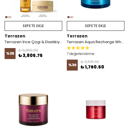
SEPETE EKLE
SEPETE EKLE
Terrazen
Terrazen
Terrazen İnce Çizgi & Elastikiyet Seti
Terrazen Aqua Recharge Whitening Sleeping Mask 80ml
₺ 5,855.00
%
35
7 değerlendirme
₺ 3,805.75
₺ 2,515.00
%
30
₺ 1,760.50