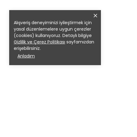
Alışveriş deneyiminizi iyileştirmek için
yasal düzenlemelere uygun çerezler
(cookies) kullanıyoruz. Detaylı bilgiye
Gizlilik ve Çerez Politikası
sayfamızdan
erişebilirsiniz.
Anladım
Bizi Tanıyın
Hakkımızda
Giriş Yap
KVKK