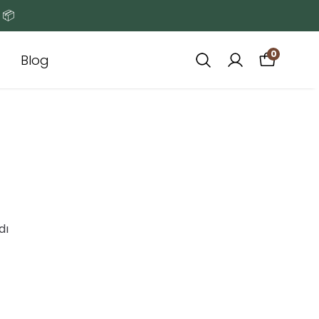
 📦
0
Blog
dı