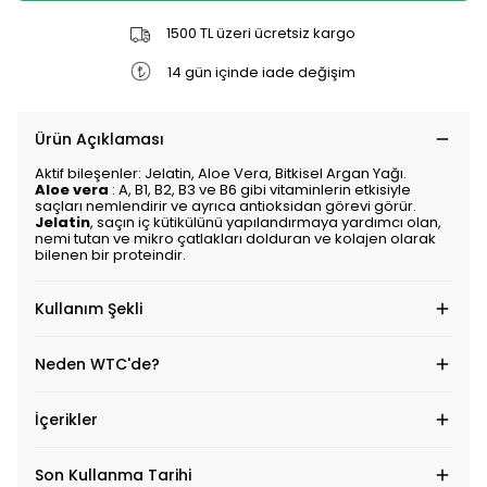
1500 TL üzeri ücretsiz kargo
14 gün içinde iade değişim
Ürün Açıklaması
Aktif bileşenler: Jelatin, Aloe Vera, Bitkisel Argan Yağı.
Aloe vera
: A, B1, B2, B3 ve B6 gibi vitaminlerin etkisiyle
saçları nemlendirir ve ayrıca antioksidan görevi görür.
Jelatin
, saçın iç kütikülünü yapılandırmaya yardımcı olan,
nemi tutan ve mikro çatlakları dolduran ve kolajen olarak
bilenen bir proteindir.
Kullanım Şekli
Neden WTC'de?
İçerikler
Son Kullanma Tarihi