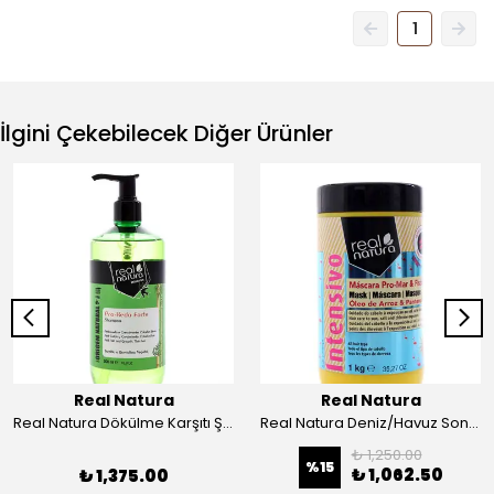
1
İlgini Çekebilecek Diğer Ürünler
Real Natura
Real Natura
Real Natura Dökülme Karşıtı Şampuan
Real Natura Deniz/Havuz Sonrası İçin Tuzsuz Maske
₺ 1,250.00
%
15
₺ 1,062.50
₺ 1,375.00