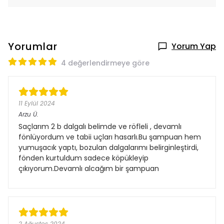
Yorumlar
Yorum Yap
4 değerlendirmeye göre
11 Eylül 2024
Arzu
Ü.
Saçlarım 2 b dalgalı belimde ve röfleli , devamlı
fönlüyordum ve tabii uçları hasarlı.Bu şampuan hem
yumuşacık yaptı, bozulan dalgalarımı belirginleştirdi,
fönden kurtuldum sadece köpükleyip
çıkıyorum.Devamlı alcağım bir şampuan
2 Ağustos 2024