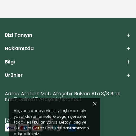
Bizi Tanıyın
Hakkımızda
Bilgi
Ürünler
Adres: Atatürk Mah. Ataşehir Bulvarı Ata 3/3 Blok
Kat:7 Daire:67 Ataşehir/İstanbul
Alışveriş deneyiminizi iyileştirmek için
yasal düzenlemelere uygun çerezler
(cookies) kullanıyoruz. Detaylı bilgiye
Gizlilik ve Çerez Politikası
sayfamızdan
erişebilirsiniz.