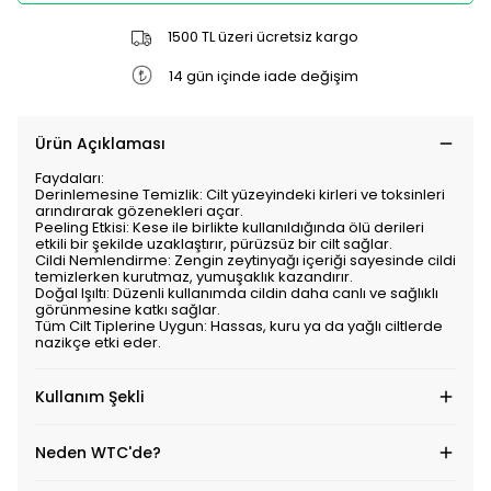
1500 TL üzeri ücretsiz kargo
14 gün içinde iade değişim
Ürün Açıklaması
Faydaları:
Derinlemesine Temizlik: Cilt yüzeyindeki kirleri ve toksinleri
arındırarak gözenekleri açar.
Peeling Etkisi: Kese ile birlikte kullanıldığında ölü derileri
etkili bir şekilde uzaklaştırır, pürüzsüz bir cilt sağlar.
Cildi Nemlendirme: Zengin zeytinyağı içeriği sayesinde cildi
temizlerken kurutmaz, yumuşaklık kazandırır.
Doğal Işıltı: Düzenli kullanımda cildin daha canlı ve sağlıklı
görünmesine katkı sağlar.
Tüm Cilt Tiplerine Uygun: Hassas, kuru ya da yağlı ciltlerde
nazikçe etki eder.
Kullanım Şekli
Neden WTC'de?