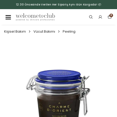
12:30 Öncesinde Verilen Her Sipariş Aynı Gün Kargoda! 📦
0
Kişisel Bakım
Vücut Bakımı
Peeling