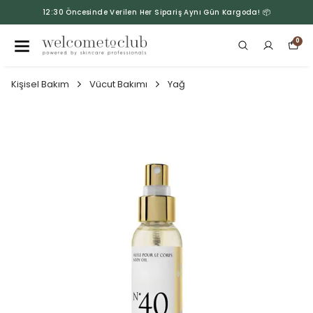
12:30 Öncesinde Verilen Her Sipariş Aynı Gün Kargoda! 📦
0
Kişisel Bakım
Vücut Bakımı
Yağ