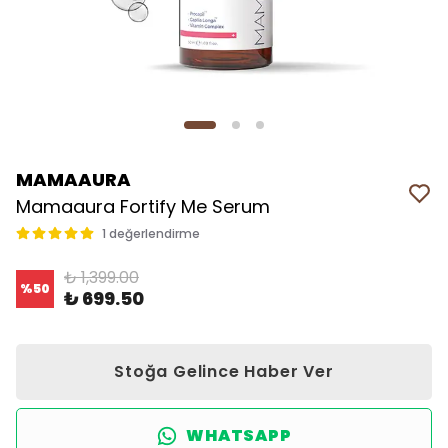
MAMAAURA
Mamaaura Fortify Me Serum
1 değerlendirme
₺ 1,399.00
%
50
₺ 699.50
Stoğa Gelince Haber Ver
WHATSAPP