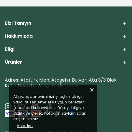
Bizi Tanıyın
Hakkımızda
Bilgi
Ürünler
Adres: Atatürk Mah. Ataşehir Bulvarı Ata 3/3 Blok
Kat:7 Daire:67 Ataşehir/İstanbul
Alışveriş deneyiminizi iyileştirmek için
yasal düzenlemelere uygun çerezler
(cookies) kullanıyoruz. Detaylı bilgiye
Gizlilik ve Çerez Politikası
sayfamızdan
erişebilirsiniz.
Anladım