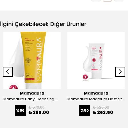
İlgini Çekebilecek Diğer Ürünler
Mamaaura
Mamaaura
Mamaaura Baby Cleansing Milk
Mamaaura Maximum Elasticity Cream
₺ 570.00
₺ 525.00
%
50
%
50
₺ 285.00
₺ 262.50