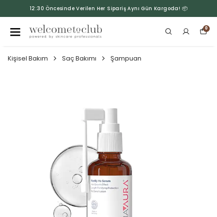
12:30 Öncesinde Verilen Her Sipariş Aynı Gün Kargoda! 📦
0
Kişisel Bakım
Saç Bakımı
Şampuan