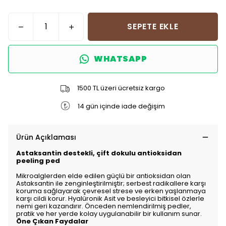
SEPETE EKLE
WHATSAPP
1500 TL üzeri ücretsiz kargo
14 gün içinde iade değişim
Ürün Açıklaması
Astaksantin destekli, çift dokulu antioksidan
peeling ped
Mikroalglerden elde edilen güçlü bir antioksidan olan
Astaksantin ile zenginleştirilmiştir; serbest radikallere karşı
koruma sağlayarak çevresel strese ve erken yaşlanmaya
karşı cildi korur. Hyalüronik Asit ve besleyici bitkisel özlerle
nemi geri kazandırır. Önceden nemlendirilmiş pedler,
pratik ve her yerde kolay uygulanabilir bir kullanım sunar.
Öne Çıkan Faydalar