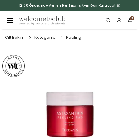
12:30 Öncesinde Verilen Her Sipariş Aynı Gün Kargoda! 📦
0
Cilt Bakımı
Kategoriler
Peeling