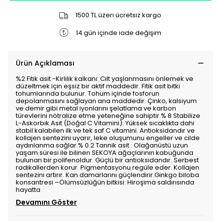
1500 TL üzeri ücretsiz kargo
14 gün içinde iade değişim
Ürün Açıklaması
%2 Fitik asit -Kirlilik kalkanı: Cilt yaşlanmasını önlemek ve
düzeltmek için eşsiz bir aktif maddedir. Fitik asit bitki
tohumlarında bulunur. Tohum içinde fosforun
depolanmasını sağlayan ana maddedir. Çinko, kalsiyum
ve demir gibi metal iyonlarını şelatlama ve karbon
türevlerini nötralize etme yeteneğine sahiptir.% 8 Stabilize
L-Askorbik Asit (Doğal C Vitamini): Yüksek sıcaklıkta dahi
stabil kalabilen ilk ve tek saf C vitamini. Antioksidandır ve
kollajen sentezini uyarır, leke oluşumunu engeller ve cilde
aydınlanma sağlar.% 0.2 Tannik asit : Olağanüstü uzun
yaşam süresi ile bilinen SEKOYA ağaçlarının kabuğunda
bulunan bir polifenoldur. Güçlü bir antioksidandır. Serbest
radikallerden korur. Pigmentasyonu regüle eder. Kollajen
sentezini artırır. Kan damarlarını güçlendirir.Ginkgo biloba
konsantresi –Ölümsüzlüğün bitkisi: Hiroşima saldırısında
hayatta
Devamını Göster