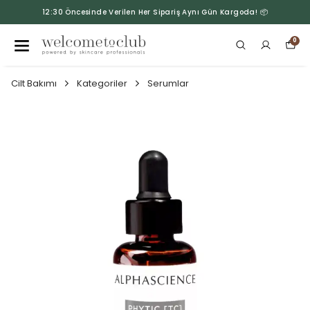
12:30 Öncesinde Verilen Her Sipariş Aynı Gün Kargoda! 📦
0
Cilt Bakımı
Kategoriler
Serumlar