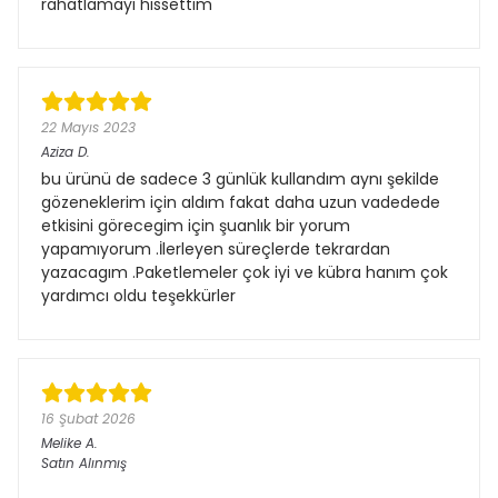
rahatlamayı hissettim
22 Mayıs 2023
Aziza
D.
bu ürünü de sadece 3 günlük kullandım aynı şekilde
gözeneklerim için aldım fakat daha uzun vadedede
etkisini görecegim için şuanlık bir yorum
yapamıyorum .İlerleyen süreçlerde tekrardan
yazacagım .Paketlemeler çok iyi ve kübra hanım çok
yardımcı oldu teşekkürler
16 Şubat 2026
Melike
A.
Satın Alınmış