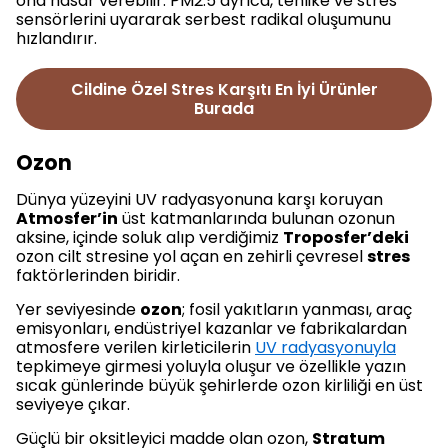
ona hasar verebilir. PM2.5 ayrıca, tehlike ve stres
sensörlerini uyararak serbest radikal oluşumunu
hızlandırır.
Cildine Özel Stres Karşıtı En İyi Ürünler
Burada
Ozon
Dünya yüzeyini UV radyasyonuna karşı koruyan
Atmosfer’in
üst katmanlarında bulunan ozonun
aksine, içinde soluk alıp verdiğimiz
Troposfer’deki
ozon cilt stresine yol açan en zehirli çevresel
stres
faktörlerinden biridir.
Yer seviyesinde
ozon
; fosil yakıtların yanması, araç
emisyonları, endüstriyel kazanlar ve fabrikalardan
atmosfere verilen kirleticilerin
UV radyasyonuyla
tepkimeye girmesi yoluyla oluşur ve özellikle yazın
sıcak günlerinde büyük şehirlerde ozon kirliliği en üst
seviyeye çıkar.
Güçlü bir oksitleyici madde olan ozon,
Stratum