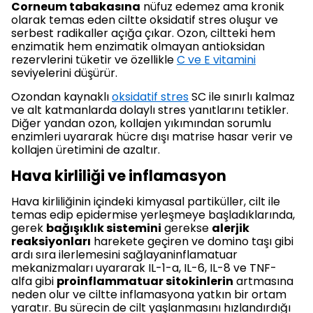
Corneum tabakasına
nüfuz edemez ama kronik
olarak temas eden ciltte oksidatif stres oluşur ve
serbest radikaller açığa çıkar. Ozon, ciltteki hem
enzimatik hem enzimatik olmayan antioksidan
rezervlerini tüketir ve özellikle
C ve E vitamini
seviyelerini düşürür.
Ozondan kaynaklı
oksidatif stres
SC ile sınırlı kalmaz
ve alt katmanlarda dolaylı stres yanıtlarını tetikler.
Diğer yandan ozon, kollajen yıkımından sorumlu
enzimleri uyararak hücre dışı matrise hasar verir ve
kollajen üretimini de azaltır.
Hava kirliliği ve inflamasyon
Hava kirliliğinin içindeki kimyasal partiküller, cilt ile
temas edip epidermise yerleşmeye başladıklarında,
gerek
bağışıklık sistemini
gerekse
alerjik
reaksiyonları
harekete geçiren ve domino taşı gibi
ardı sıra ilerlemesini sağlayaninflamatuar
mekanizmaları uyararak IL-1-a, IL-6, IL-8 ve TNF-
alfa gibi
proinflammatuar sitokinlerin
artmasına
neden olur ve ciltte inflamasyona yatkın bir ortam
yaratır. Bu sürecin de cilt yaşlanmasını hızlandırdığı