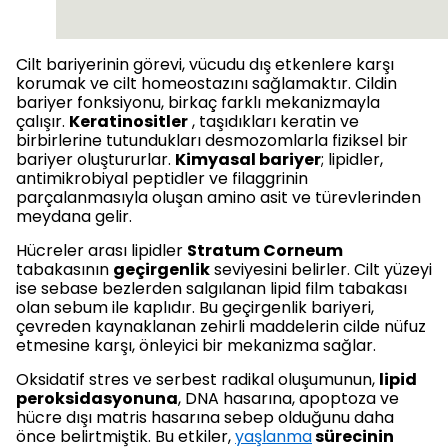
Cilt bariyerinin görevi, vücudu dış etkenlere karşı
korumak ve cilt homeostazını sağlamaktır. Cildin
bariyer fonksiyonu, birkaç farklı mekanizmayla
çalışır.
Keratinositler
, taşıdıkları keratin ve
birbirlerine tutundukları desmozomlarla fiziksel bir
bariyer oluştururlar.
Kimyasal bariyer
; lipidler,
antimikrobiyal peptidler ve filaggrinin
parçalanmasıyla oluşan amino asit ve türevlerinden
meydana gelir.
Hücreler arası lipidler
Stratum Corneum
tabakasının
geçirgenlik
seviyesini belirler. Cilt yüzeyi
ise sebase bezlerden salgılanan lipid film tabakası
olan sebum ile kaplıdır. Bu geçirgenlik bariyeri,
çevreden kaynaklanan zehirli maddelerin cilde nüfuz
etmesine karşı, önleyici bir mekanizma sağlar.
Oksidatif stres ve serbest radikal oluşumunun,
lipid
peroksidasyonuna
, DNA hasarına, apoptoza ve
hücre dışı matris hasarına sebep olduğunu daha
önce belirtmiştik. Bu etkiler,
yaşlanma
sürecinin