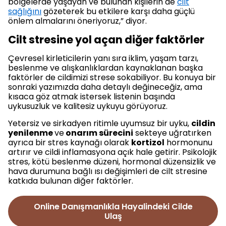
bölgelerde yaşayan ve bulunan kişilerin de
cilt
sağlığını
gözeterek bu etkilere karşı daha güçlü
önlem almalarını öneriyoruz,” diyor.
Cilt stresine yol açan diğer faktörler
Çevresel kirleticilerin yanı sıra iklim, yaşam tarzı,
beslenme ve alışkanlıklardan kaynaklanan başka
faktörler de cildimizi strese sokabiliyor. Bu konuya bir
sonraki yazımızda daha detaylı değineceğiz, ama
kısaca göz atmak istersek listenin başında
uykusuzluk ve kalitesiz uykuyu görüyoruz.
Yetersiz ve sirkadyen ritimle uyumsuz bir uyku,
cildin
yenilenme
ve
onarım sürecini
sekteye uğratırken
ayrıca bir stres kaynağı olarak
kortizol
hormonunu
artırır ve cildi inflamasyona açık hale getirir. Psikolojik
stres, kötü beslenme düzeni, hormonal düzensizlik ve
hava durumuna bağlı ısı değişimleri de cilt stresine
katkıda bulunan diğer faktörler.
Online Danışmanlıkla Hayalindeki Cilde
Ulaş