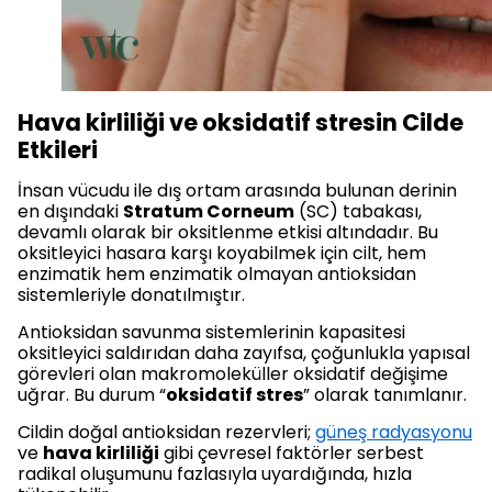
Hava kirliliği ve oksidatif stresin Cilde
Etkileri
İnsan vücudu ile dış ortam arasında bulunan derinin
en dışındaki
Stratum Corneum
(SC) tabakası,
devamlı olarak bir oksitlenme etkisi altındadır. Bu
oksitleyici hasara karşı koyabilmek için cilt, hem
enzimatik hem enzimatik olmayan antioksidan
sistemleriyle donatılmıştır.
Antioksidan savunma sistemlerinin kapasitesi
oksitleyici saldırıdan daha zayıfsa, çoğunlukla yapısal
görevleri olan makromoleküller oksidatif değişime
uğrar. Bu durum “
oksidatif stres
” olarak tanımlanır.
Cildin doğal antioksidan rezervleri;
güneş radyasyonu
ve
hava kirliliği
gibi çevresel faktörler serbest
radikal oluşumunu fazlasıyla uyardığında, hızla