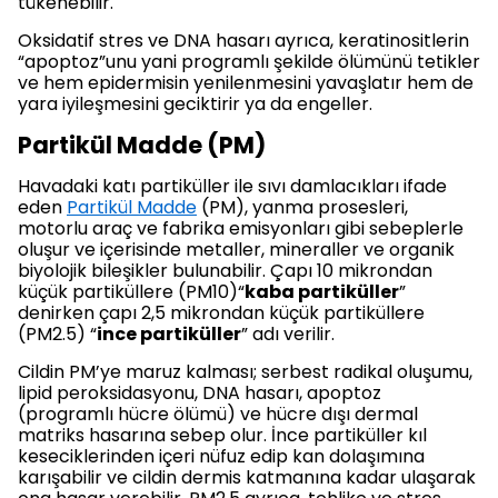
tükenebilir.
Oksidatif stres ve DNA hasarı ayrıca, keratinositlerin
“apoptoz”unu yani programlı şekilde ölümünü tetikler
ve hem epidermisin yenilenmesini yavaşlatır hem de
yara iyileşmesini geciktirir ya da engeller.
Partikül Madde (PM)
Havadaki katı partiküller ile sıvı damlacıkları ifade
eden
Partikül Madde
(PM), yanma prosesleri,
motorlu araç ve fabrika emisyonları gibi sebeplerle
oluşur ve içerisinde metaller, mineraller ve organik
biyolojik bileşikler bulunabilir. Çapı 10 mikrondan
küçük partiküllere (PM10)“
kaba partiküller
”
denirken çapı 2,5 mikrondan küçük partiküllere
(PM2.5) “
ince partiküller
” adı verilir.
Cildin PM’ye maruz kalması; serbest radikal oluşumu,
lipid peroksidasyonu, DNA hasarı, apoptoz
(programlı hücre ölümü) ve hücre dışı dermal
matriks hasarına sebep olur. İnce partiküller kıl
keseciklerinden içeri nüfuz edip kan dolaşımına
karışabilir ve cildin dermis katmanına kadar ulaşarak