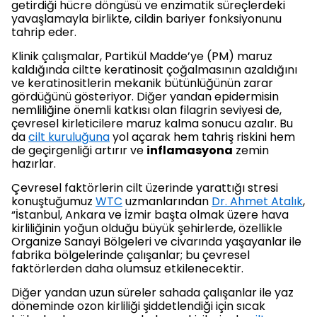
getirdiği hücre döngüsü ve enzimatik süreçlerdeki
yavaşlamayla birlikte, cildin bariyer fonksiyonunu
tahrip eder.
Klinik çalışmalar, Partikül Madde’ye (PM) maruz
kaldığında ciltte keratinosit çoğalmasının azaldığını
ve keratinositlerin mekanik bütünlüğünün zarar
gördüğünü gösteriyor. Diğer yandan epidermisin
nemliliğine önemli katkısı olan filagrin seviyesi de,
çevresel kirleticilere maruz kalma sonucu azalır. Bu
da
cilt kuruluğuna
yol açarak hem tahriş riskini hem
de geçirgenliği artırır ve
inflamasyona
zemin
hazırlar.
Çevresel faktörlerin cilt üzerinde yarattığı stresi
konuştuğumuz
WTC
uzmanlarından
Dr. Ahmet Atalık
,
“İstanbul, Ankara ve İzmir başta olmak üzere hava
kirliliğinin yoğun olduğu büyük şehirlerde, özellikle
Organize Sanayi Bölgeleri ve civarında yaşayanlar ile
fabrika bölgelerinde çalışanlar; bu çevresel
faktörlerden daha olumsuz etkilenecektir.
Diğer yandan uzun süreler sahada çalışanlar ile yaz
döneminde ozon kirliliği şiddetlendiği için sıcak