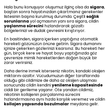
Hala bunu konuşuyor oluşumuz ilginç olsa da
sigara
,
baştan sonra hayatınızdan çıkartmanız gerekenler
listesinin başına kurulmuş durumda. Çeşitli
sağlık
sorunlarına
yol açmasının yanı sıra sigara, cildin
yaşlanma sürecini
hızlandırarak gözaltı
bölgelerinizi ve dudak çevresini kırıştırıyor.
En basitinden, sigara içerken yaptığınız otomatik
hareketi gözünüzün önüne getirin. Sigara dumanını
içinize çekerken gözlerinizi kısarsınız. Bu hareketi her
gün, birçok kere ve hayat boyu yaptığınızda göz
çevrenize mimik hareketlerden doğan büyük bir
zarar verirsiniz.
Daha derine inmek isterseniz nikotin, kandaki oksijen
miktarını azaltır. Vücudumuzun diğer taraflarında
olduğu gibi cildimize de daha az oksijen ulaşması
sonucunda cildin kendini
yenileme kapasitesinde
ciddi bir gerileme yaşanır. Öte yandan cildimiz,
nikotinin kollajenin parçalanma sürecini
hızlandırmasına aynı hızda karşılık veremez ve cildin
kollajen yapısında bozulmalar
meydana gelir.