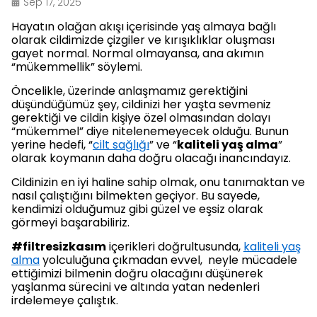
Sep 17, 2025
Hayatın olağan akışı içerisinde yaş almaya bağlı
olarak cildimizde çizgiler ve kırışıklıklar oluşması
gayet normal. Normal olmayansa, ana akımın
“mükemmellik” söylemi.
Öncelikle, üzerinde anlaşmamız gerektiğini
düşündüğümüz şey, cildinizi her yaşta sevmeniz
gerektiği ve cildin kişiye özel olmasından dolayı
“mükemmel” diye nitelenemeyecek olduğu. Bunun
yerine hedefi, “
cilt sağlığı
” ve “
kaliteli yaş alma
”
olarak koymanın daha doğru olacağı inancındayız.
Cildinizin en iyi haline sahip olmak, onu tanımaktan ve
nasıl çalıştığını bilmekten geçiyor. Bu sayede,
kendimizi olduğumuz gibi güzel ve eşsiz olarak
görmeyi başarabiliriz.
#filtresizkasım
içerikleri doğrultusunda,
kaliteli yaş
alma
yolculuğuna çıkmadan evvel, neyle mücadele
ettiğimizi bilmenin doğru olacağını düşünerek
yaşlanma sürecini ve altında yatan nedenleri
irdelemeye çalıştık.