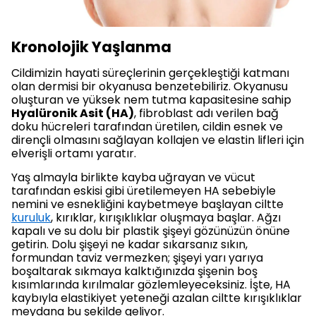
Kronolojik Yaşlanma
Cildimizin hayati süreçlerinin gerçekleştiği katmanı
olan dermisi bir okyanusa benzetebiliriz. Okyanusu
oluşturan ve yüksek nem tutma kapasitesine sahip
Hyalüronik Asit (HA)
, fibroblast adı verilen bağ
doku hücreleri tarafından üretilen, cildin esnek ve
dirençli olmasını sağlayan kollajen ve elastin lifleri için
elverişli ortamı yaratır.
Yaş almayla birlikte kayba uğrayan ve vücut
tarafından eskisi gibi üretilemeyen HA sebebiyle
nemini ve esnekliğini kaybetmeye başlayan ciltte
kuruluk
, kırıklar, kırışıklıklar oluşmaya başlar. Ağzı
kapalı ve su dolu bir plastik şişeyi gözünüzün önüne
getirin. Dolu şişeyi ne kadar sıkarsanız sıkın,
formundan taviz vermezken; şişeyi yarı yarıya
boşaltarak sıkmaya kalktığınızda şişenin boş
kısımlarında kırılmalar gözlemleyeceksiniz. İşte, HA
kaybıyla elastikiyet yeteneği azalan ciltte kırışıklıklar
meydana bu şekilde geliyor.