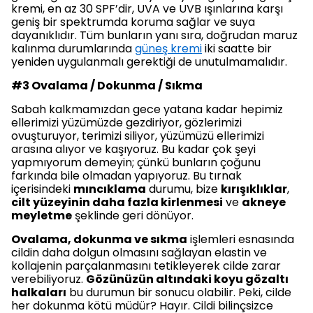
kremi, en az 30 SPF’dir, UVA ve UVB ışınlarına karşı
geniş bir spektrumda koruma sağlar ve suya
dayanıklıdır. Tüm bunların yanı sıra, doğrudan maruz
kalınma durumlarında
güneş kremi
iki saatte bir
yeniden uygulanmalı gerektiği de unutulmamalıdır.
#3 Ovalama / Dokunma / Sıkma
Sabah kalkmamızdan gece yatana kadar hepimiz
ellerimizi yüzümüzde gezdiriyor, gözlerimizi
ovuşturuyor, terimizi siliyor, yüzümüzü ellerimizi
arasına alıyor ve kaşıyoruz. Bu kadar çok şeyi
yapmıyorum demeyin; çünkü bunların çoğunu
farkında bile olmadan yapıyoruz. Bu tırnak
içerisindeki
mıncıklama
durumu, bize
kırışıklıklar
,
cilt yüzeyinin daha fazla kirlenmesi
ve
akneye
meyletme
şeklinde geri dönüyor.
Ovalama, dokunma ve sıkma
işlemleri esnasında
cildin daha dolgun olmasını sağlayan elastin ve
kollajenin parçalanmasını tetikleyerek cilde zarar
verebiliyoruz.
Gözünüzün altındaki koyu gözaltı
halkaları
bu durumun bir sonucu olabilir. Peki, cilde
her dokunma kötü müdür? Hayır. Cildi bilinçsizce