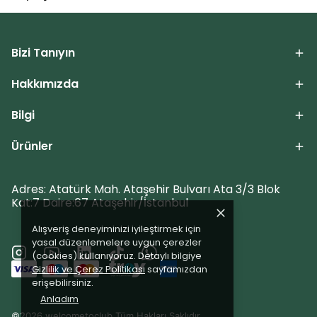
Bizi Tanıyın
Hakkımızda
Bilgi
Ürünler
Adres: Atatürk Mah. Ataşehir Bulvarı Ata 3/3 Blok
Kat:7 Daire:67 Ataşehir/İstanbul
Alışveriş deneyiminizi iyileştirmek için
yasal düzenlemelere uygun çerezler
(cookies) kullanıyoruz. Detaylı bilgiye
Gizlilik ve Çerez Politikası
sayfamızdan
erişebilirsiniz.
Anladım
©2026 welcometoclub Tüm Hakları Saklıdır.