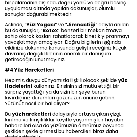
hırpalamanın dışında, doğru yönlü ve doğru basınç
uygulaması altında yapılan dokunuşlar, olumlu
sonuçlar doğurabilmektedir.
Aslında, “
Yüz Yogası
” ve “
Jimnastiği
” adıyla anılan
bu dokunuşlar, “
Botox
” benzeri bir mekanizmaya
sahip olarak kasları rahatlatarak kinetik yıpranmayı
yavaşlatmayı amaçlıyor. Doğru bilgilerin ışığında
cildinize dokunma konusunda geliştireceğiniz küçük
davranış değişikliklerinin önemli bir dönüşüm
getireceğini unutmayınız.
#4 Yüz Hareketleri
Hepimiz, duygu dünyamızla ilişkili olacak şekilde
yüz
ifadelerini
kullanırız. Birisinin sizi mutlu ettiği, bir
sürpriz yaşattığı, ya da sizin bir şeye burun
kıvırdığınız durumları gözünüzün önüne getirin.
Yüzünüz nasıl bir hal alıyor?
Bu
yüz hareketleri
dolayısıyla ortaya çıkan çizgi,
kırılma ve kırışıklıklar keyifle yaşanmış bir hayatın
habercileri olsa da yüzümüzün ömrümüz boyunca
şekilden şekle girmesi bu habercileri biraz daha