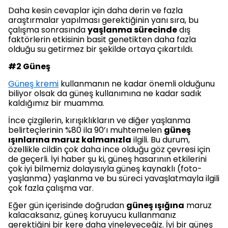
Daha kesin cevaplar için daha derin ve fazla
araştırmalar yapılması gerektiğinin yanı sıra, bu
çalışma sonrasında
yaşlanma sürecinde
dış
faktörlerin etkisinin basit genetikten daha fazla
olduğu su getirmez bir şekilde ortaya çıkartıldı.
#2 Güneş
Güneş kremi
kullanmanın ne kadar önemli olduğunu
biliyor olsak da güneş kullanımına ne kadar sadık
kaldığımız bir muamma.
İnce çizgilerin, kırışıklıkların ve diğer yaşlanma
belirteçlerinin %80 ila 90’ı muhtemelen
güneş
ışınlarına maruz kalmanızla
ilgili. Bu durum,
özellikle cildin çok daha ince olduğu göz çevresi için
de geçerli. İyi haber şu ki, güneş hasarının etkilerini
çok iyi bilmemiz dolayısıyla güneş kaynaklı (foto-
yaşlanma) yaşlanma ve bu süreci yavaşlatmayla ilgili
çok fazla çalışma var.
Eğer gün içerisinde doğrudan
güneş ışığına
maruz
kalacaksanız, güneş koruyucu kullanmanız
gerektiğini bir kere daha yineleyeceğiz. İyi bir güneş