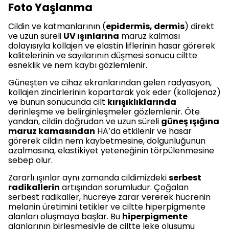
Foto Yaşlanma
Cildin ve katmanlarının (
epidermis, dermis
) direkt
ve uzun süreli
UV ışınlarına
maruz kalması
dolayısıyla kollajen ve elastin liflerinin hasar görerek
kalitelerinin ve sayılarının düşmesi sonucu ciltte
esneklik ve nem kaybı gözlemlenir.
Güneşten ve cihaz ekranlarından gelen radyasyon,
kollajen zincirlerinin kopartarak yok eder (kollajenaz)
ve bunun sonucunda cilt
kırışıklıklarında
derinleşme ve belirginleşmeler gözlemlenir. Öte
yandan, cildin doğrudan ve uzun süreli
güneş ışığına
maruz kamasından
HA’da etkilenir ve hasar
görerek cildin nem kaybetmesine, dolgunluğunun
azalmasına, elastikiyet yeteneğinin törpülenmesine
sebep olur.
Zararlı ışınlar aynı zamanda cildimizdeki
serbest
radikallerin
artışından sorumludur. Çoğalan
serbest radikaller, hücreye zarar vererek hücrenin
melanin üretimini tetikler ve ciltte hiperpigmente
alanları oluşmaya başlar. Bu
hiperpigmente
alanlarının birleşmesiyle de ciltte leke oluşumu