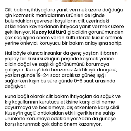
Cilt bakımı, ihtiyaçlara yanıt vermek üzere doğduğu
için kozmetik markalarının ürünleri de içinde
bulundukları çevresel koşulların cilt üzerindeki
etkisinden kaynaklanan ihtiyaca yanıt vermek üzere
şekilleniyor.
Kuzey kültürü
gibicildin görünümünden
çok sağlığına önem veren kültürlerde kusur örtmek
yerine önleyici, koruyucu bir bakım anlayışına sahip.
Hal böyle olunca insanlar da genç yaştan itibaren
yapay bir kusursuzluğun peşinde koşmak yerine
cildin doğal ve sağlıklı görünümünü korumaya
çalışıyor. Kuzey’deki benzersiz Arktik ışık döngüsü,
yazları günde 19-24 saat aralıksız güneş ışığı
sağlarken kışın bu süre günde 0-6 saat arasında
değişiyor.
Buna bağlı olarak cilt bakım ihtiyaçları da soğuk ve
kış koşullarının kurutucu etkisine karşı cildi neme
doyurmaya ve beslemeye, dış etkenlere karşı cildi
Kuzey’in güçlü antioksidan etkili içeriklerine sahip
ürünlerle korumaya odaklanıyor.Yazın da güneşe
karşı korunmak çok daha önem kazanıyor.