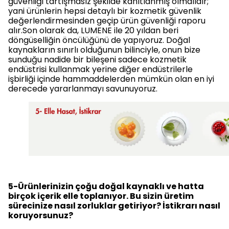
güvenliği tartışmasız şekilde kanıtlanmış olmalıdır;
yani ürünlerin hepsi detaylı bir kozmetik güvenlik
değerlendirmesinden geçip ürün güvenliği raporu
alır.Son olarak da, LUMENE ile 20 yıldan beri
döngüselliğin öncülüğünü de yapıyoruz. Doğal
kaynakların sınırlı olduğunun bilinciyle, onun bize
sunduğu nadide bir bileşeni sadece kozmetik
endüstrisi kullanmak yerine diğer endüstrilerle
işbirliği içinde hammaddelerden mümkün olan en iyi
derecede yararlanmayı savunuyoruz.
5-Ürünlerinizin çoğu doğal kaynaklı ve hatta
birçok içerik elle toplanıyor. Bu sizin üretim
sürecinize nasıl zorluklar getiriyor? İstikrarı nasıl
koruyorsunuz?