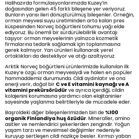
Halihazırda formülasyonlarımızda Kuzey’in
doğasından gelen 45 farklı bileşene yer veriyoruz.
Bunların yarısı ileri dönüştürülmüş bileşenler. Örneğin,
orman meyvesi suyu üretiminden arta kalan pres
küspesinden Norveç böğürtleni tohumu yağı elde
ediyoruz. Bu önemli bir sürdürülebilirlik avantajı
taşıyor: orman meyvelerinin yalnızca kozmetik
firmalarına tedarik sağlamak için toplanmasına
gerek kalmıyor. Yan ürünleri kullanarak yerel
ortaklıkları da destekliyor ve atığı azaltıyoruz.
Arktik Norveç böğürtleni ürünlerimizde kullanılan ilk
Kuzey’e özgü orman meyvesiydi ve halen en popüler
hammaddemiz durumunda. Cildi aydınlatır ve ona
enerji verir, doğal bir
C ve E vitamini kaynağı ve A
vitamini prekürsörüdür
ve ayrıca içerdiği, cildin
kolajenini korumasına yardımcı olan elajitaninler
sayesinde yaşlanma belirtileriyle de mücadele eder.
Başroldeki diğer bileşenlerimizden biri de
%100
organik Finlandiya huş özüdür
. Mineraller, amino
asitler ve nemlendirici şekerlerden zengindir. Yoğun
yaşam tarzı ve mevsimsel değişimler nedeniyle
kuruyup sertleşen cildi nazikçe besler. Kırmızı yaban