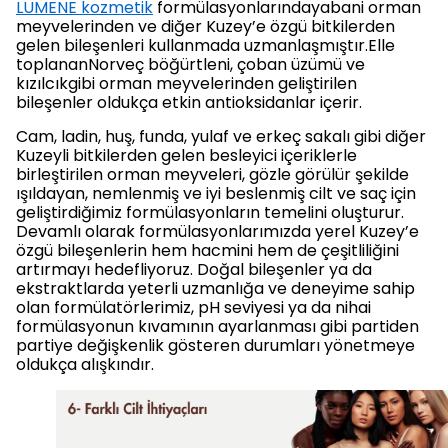
LUMENE kozmetik
formülasyonlarındayabani orman
meyvelerinden ve diğer Kuzey’e özgü bitkilerden
gelen bileşenleri kullanmada uzmanlaşmıştır.Elle
toplananNorveç böğürtleni, çoban üzümü ve
kızılcıkgibi orman meyvelerinden geliştirilen
bileşenler oldukça etkin antioksidanlar içerir.
Cam, ladin, huş, funda, yulaf ve erkeç sakalı gibi diğer
Kuzeyli bitkilerden gelen besleyici içeriklerle
birleştirilen orman meyveleri, gözle görülür şekilde
ışıldayan, nemlenmiş ve iyi beslenmiş cilt ve saç için
geliştirdiğimiz formülasyonların temelini oluşturur.
Devamlı olarak formülasyonlarımızda yerel Kuzey’e
özgü bileşenlerin hem hacmini hem de çeşitliliğini
artırmayı hedefliyoruz. Doğal bileşenler ya da
ekstraktlarda yeterli uzmanlığa ve deneyime sahip
olan formülatörlerimiz, pH seviyesi ya da nihai
formülasyonun kıvamının ayarlanması gibi partiden
partiye değişkenlik gösteren durumları yönetmeye
oldukça alışkındır.