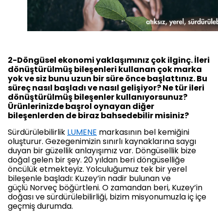
2-Döngüsel ekonomi yaklaşımınız çok ilginç. İleri
dönüştürülmüş bileşenleri kullanan çok marka
yok ve siz bunu uzun bir süre önce başlattınız. Bu
süreç nasıl başladı ve nasıl gelişiyor? Ne tür ileri
dönüştürülmüş bileşenler kullanıyorsunuz?
Ürünlerinizde başrol oynayan diğer
bileşenlerden de biraz bahsedebilir misiniz?
Sürdürülebilirlik
LUMENE
markasının bel kemiğini
oluşturur. Gezegenimizin sınırlı kaynaklarına saygı
duyan bir güzellik anlayışımız var. Döngüsellik bize
doğal gelen bir şey. 20 yıldan beri döngüselliğe
öncülük etmekteyiz. Yolculuğumuz tek bir yerel
bileşenle başladı: Kuzey’in nadir bulunan ve
güçlü Norveç böğürtleni. O zamandan beri, Kuzey’in
doğası ve sürdürülebilirliği, bizim misyonumuzla iç içe
geçmiş durumda.