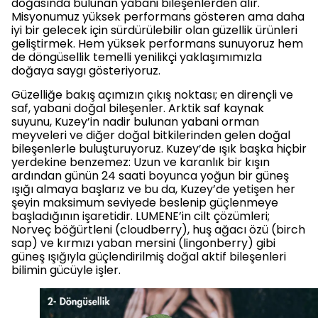
doğasında bulunan yabani bileşenlerden alır.
Misyonumuz yüksek performans gösteren ama daha
iyi bir gelecek için sürdürülebilir olan güzellik ürünleri
geliştirmek. Hem yüksek performans sunuyoruz hem
de döngüsellik temelli yenilikçi yaklaşımımızla
doğaya saygı gösteriyoruz.
Güzelliğe bakış açımızın çıkış noktası; en dirençli ve
saf, yabani doğal bileşenler. Arktik saf kaynak
suyunu, Kuzey’in nadir bulunan yabani orman
meyveleri ve diğer doğal bitkilerinden gelen doğal
bileşenlerle buluşturuyoruz. Kuzey’de ışık başka hiçbir
yerdekine benzemez: Uzun ve karanlık bir kışın
ardından günün 24 saati boyunca yoğun bir güneş
ışığı almaya başlarız ve bu da, Kuzey’de yetişen her
şeyin maksimum seviyede beslenip güçlenmeye
başladığının işaretidir. LUMENE’in cilt çözümleri;
Norveç böğürtleni (cloudberry), huş ağacı özü (birch
sap) ve kırmızı yaban mersini (lingonberry) gibi
güneş ışığıyla güçlendirilmiş doğal aktif bileşenleri
bilimin gücüyle işler.