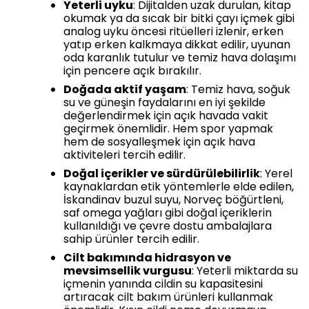
Yeterli uyku
: Dijitalden uzak durulan, kitap
okumak ya da sıcak bir bitki çayı içmek gibi
analog uyku öncesi ritüelleri izlenir, erken
yatıp erken kalkmaya dikkat edilir, uyunan
oda karanlık tutulur ve temiz hava dolaşımı
için pencere açık bırakılır.
Doğada aktif yaşam
: Temiz hava, soğuk
su ve güneşin faydalarını en iyi şekilde
değerlendirmek için açık havada vakit
geçirmek önemlidir. Hem spor yapmak
hem de sosyalleşmek için açık hava
aktiviteleri tercih edilir.
Doğal içerikler ve sürdürülebilirlik
: Yerel
kaynaklardan etik yöntemlerle elde edilen,
İskandinav buzul suyu, Norveç böğürtleni,
saf omega yağları gibi doğal içeriklerin
kullanıldığı ve çevre dostu ambalajlara
sahip ürünler tercih edilir.
Cilt bakımında hidrasyon ve
mevsimsellik vurgusu
: Yeterli miktarda su
içmenin yanında cildin su kapasitesini
artıracak cilt bakım ürünleri kullanmak