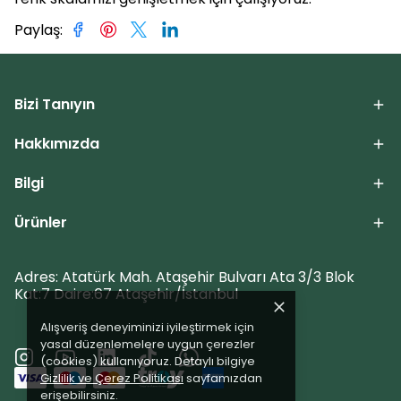
Paylaş
:
Bizi Tanıyın
Hakkımızda
Bilgi
Ürünler
Adres: Atatürk Mah. Ataşehir Bulvarı Ata 3/3 Blok
Kat:7 Daire:67 Ataşehir/İstanbul
Alışveriş deneyiminizi iyileştirmek için
yasal düzenlemelere uygun çerezler
(cookies) kullanıyoruz. Detaylı bilgiye
Gizlilik ve Çerez Politikası
sayfamızdan
erişebilirsiniz.