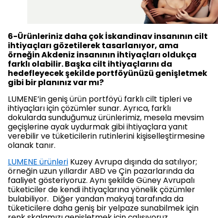
6-Ürünleriniz daha çok İskandinav insanının cilt
ihtiyaçları gözetilerek tasarlanıyor, ama
örneğin Akdeniz insanının ihtiyaçları oldukça
farklı olabilir. Başka cilt ihtiyaçlarını da
hedefleyecek şekilde portföyünüzü genişletmek
gibi bir planınız var mı?
LUMENE’in geniş ürün portföyü farklı cilt tipleri ve
ihtiyaçları için çözümler sunar. Ayrıca, farklı
dokularda sunduğumuz ürünlerimiz, mesela mevsim
geçişlerine ayak uydurmak gibi ihtiyaçlara yanıt
verebilir ve tüketicilerin rutinlerini kişiselleştirmesine
olanak tanır.
LUMENE ürünleri
Kuzey Avrupa dışında da satılıyor;
örneğin uzun yıllardır ABD ve Çin pazarlarında da
faaliyet gösteriyoruz. Aynı şekilde Güney Avrupalı
tüketiciler de kendi ihtiyaçlarına yönelik çözümler
bulabiliyor. Diğer yandan makyaj tarafında da
tüketicilere daha geniş bir yelpaze sunabilmek için
renk skalamızı genişletmek için çalışıyoruz.