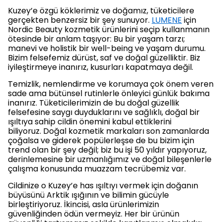
Kuzey’e özgü köklerimiz ve doğamız, tüketicilere
gerçekten benzersiz bir şey sunuyor.
LUMENE
için
Nordic Beauty kozmetik ürünlerini seçip kullanmanın
ötesinde bir anlam taşıyor: Bu bir yaşam tarzı;
manevi ve holistik bir well-being ve yaşam durumu.
Bizim felsefemiz dürüst, saf ve doğal güzelliktir. Biz
iyileştirmeye inanırız, kusurları kapatmaya değil.
Temizlik, nemlendirme ve korumaya çok önem veren
sade ama bütünsel rutinlerle önleyici günlük bakıma
inanırız. Tüketicilerimizin de bu doğal güzellik
felsefesine saygı duyduklarını ve sağlıklı, doğal bir
ışıltıya sahip cildin önemini kabul ettiklerini
biliyoruz. Doğal kozmetik markaları son zamanlarda
çoğalsa ve giderek popülerleşse de bu bizim için
trend olan bir şey değil; biz bu işi 50 yıldır yapıyoruz,
derinlemesine bir uzmanlığımız ve doğal bileşenlerle
çalışma konusunda muazzam tecrübemiz var.
Cildinize o Kuzey’e has ışıltıyı vermek için doğanın
büyüsünü Arktik ışığının ve bilimin gücüyle
birleştiriyoruz. İkincisi, asla ürünlerimizin
güvenliğinden ödün vermeyiz. Her bir ürünün