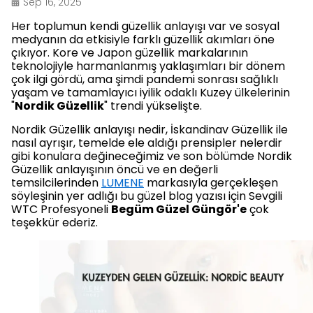
Sep 16, 2025
Her toplumun kendi güzellik anlayışı var ve sosyal
medyanın da etkisiyle farklı güzellik akımları öne
çıkıyor. Kore ve Japon güzellik markalarının
teknolojiyle harmanlanmış yaklaşımları bir dönem
çok ilgi gördü, ama şimdi pandemi sonrası sağlıklı
yaşam ve tamamlayıcı iyilik odaklı Kuzey ülkelerinin
"
Nordik Güzellik
" trendi yükselişte.
Nordik Güzellik anlayışı nedir, İskandinav Güzellik ile
nasıl ayrışır, temelde ele aldığı prensipler nelerdir
gibi konulara değineceğimiz ve son bölümde Nordik
Güzellik anlayışının öncü ve en değerli
temsilcilerinden
LUMENE
markasıyla gerçekleşen
söyleşinin yer adlığı bu güzel blog yazısı için Sevgili
WTC Profesyoneli
Begüm Güzel Güngör'e
çok
teşekkür ederiz.