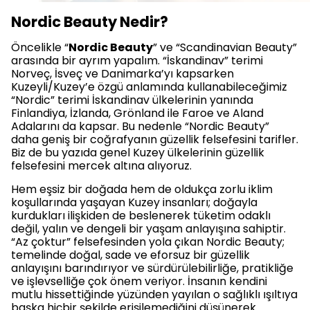
Nordic Beauty Nedir?
Öncelikle “
Nordic Beauty
” ve “Scandinavian Beauty”
arasında bir ayrım yapalım. “İskandinav” terimi
Norveç, İsveç ve Danimarka’yı kapsarken
Kuzeyli/Kuzey’e özgü anlamında kullanabileceğimiz
“Nordic” terimi İskandinav ülkelerinin yanında
Finlandiya, İzlanda, Grönland ile Faroe ve Aland
Adalarını da kapsar. Bu nedenle “Nordic Beauty”
daha geniş bir coğrafyanın güzellik felsefesini tarifler.
Biz de bu yazıda genel Kuzey ülkelerinin güzellik
felsefesini mercek altına alıyoruz.
Hem eşsiz bir doğada hem de oldukça zorlu iklim
koşullarında yaşayan Kuzey insanları; doğayla
kurdukları ilişkiden de beslenerek tüketim odaklı
değil, yalın ve dengeli bir yaşam anlayışına sahiptir.
“Az çoktur” felsefesinden yola çıkan Nordic Beauty;
temelinde doğal, sade ve eforsuz bir güzellik
anlayışını barındırıyor ve sürdürülebilirliğe, pratikliğe
ve işlevselliğe çok önem veriyor. İnsanın kendini
mutlu hissettiğinde yüzünden yayılan o sağlıklı ışıltıya
başka hiçbir şekilde erişilemediğini düşünerek