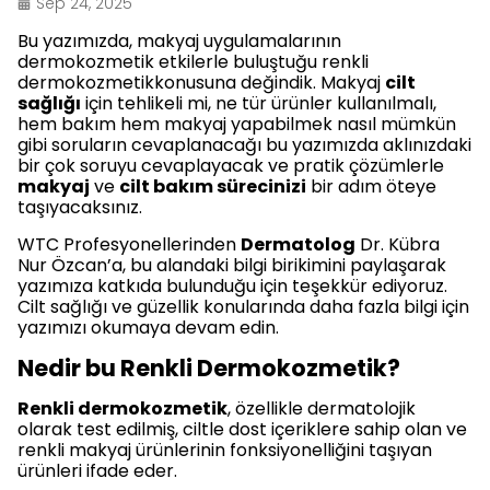
Sep 24, 2025
Bu yazımızda, makyaj uygulamalarının
dermokozmetik etkilerle buluştuğu renkli
dermokozmetikkonusuna değindik. Makyaj
cilt
sağlığı
için tehlikeli mi, ne tür ürünler kullanılmalı,
hem bakım hem makyaj yapabilmek nasıl mümkün
gibi soruların cevaplanacağı bu yazımızda aklınızdaki
bir çok soruyu cevaplayacak ve pratik çözümlerle
makyaj
ve
cilt bakım sürecinizi
bir adım öteye
taşıyacaksınız.
WTC Profesyonellerinden
Dermatolog
Dr. Kübra
Nur Özcan’a, bu alandaki bilgi birikimini paylaşarak
yazımıza katkıda bulunduğu için teşekkür ediyoruz.
Cilt sağlığı ve güzellik konularında daha fazla bilgi için
yazımızı okumaya devam edin.
Nedir bu Renkli Dermokozmetik?
Renkli dermokozmetik
, özellikle dermatolojik
olarak test edilmiş, ciltle dost içeriklere sahip olan ve
renkli makyaj ürünlerinin fonksiyonelliğini taşıyan
ürünleri ifade eder.