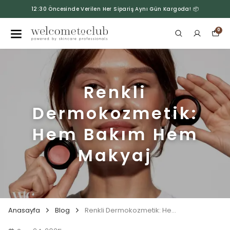
12:30 Öncesinde Verilen Her Sipariş Aynı Gün Kargoda! 📦
0
Renkli
Dermokozmetik:
Hem Bakım Hem
Makyaj
Anasayfa
Blog
Renkli Dermokozmetik: Hem Bakım Hem Makyaj