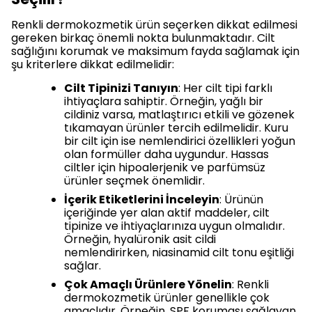
Renkli dermokozmetik ürün seçerken dikkat edilmesi
gereken birkaç önemli nokta bulunmaktadır. Cilt
sağlığını korumak ve maksimum fayda sağlamak için
şu kriterlere dikkat edilmelidir:
Cilt Tipinizi Tanıyın
: Her cilt tipi farklı
ihtiyaçlara sahiptir. Örneğin, yağlı bir
cildiniz varsa, matlaştırıcı etkili ve gözenek
tıkamayan ürünler tercih edilmelidir. Kuru
bir cilt için ise nemlendirici özellikleri yoğun
olan formüller daha uygundur. Hassas
ciltler için hipoalerjenik ve parfümsüz
ürünler seçmek önemlidir.
İçerik Etiketlerini İnceleyin
: Ürünün
içeriğinde yer alan aktif maddeler, cilt
tipinize ve ihtiyaçlarınıza uygun olmalıdır.
Örneğin, hyalüronik asit cildi
nemlendirirken, niasinamid cilt tonu eşitliği
sağlar.
Çok Amaçlı Ürünlere Yönelin
: Renkli
dermokozmetik ürünler genellikle çok
amaçlıdır. Örneğin, SPF koruması sağlayan