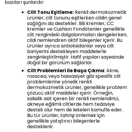
bazıları şunlardır:
Cilt Tonu Eşitleme:
Renkli dermokozmetik
ürünler, cilt tonunu eşitlerken cildin genel
sağlığını da destekler. BB kremler, CC
kremler ve Cushion Fondötenler genellikle
cilt rengindeki dalgalanmaları dengelerken,
cildi nemlendiren aktif bileşenler içerir. Bu
ürünler ayrıca antioksidanlar veya cilt
bariyerini destekleyen maddelerle
zenginleştirilmiştir. Hafif yapıları sayesinde
doğal bir görünüm sağlarlar.
Cilt Problemleri ile Başa Çıkma
: Akne,
rosacea, veya hassasiyet gibi spesifik cilt
problemlerine yönelik renkli
dermokozmetik ürünler, genellikle problem
çözücü aktif maddeler içerir. Örneğin,
salisilik asit içeren bir renkli nemlendirici,
akneye eğilimli ciltlerde hem tedaviye
destek olur hem de lekeleri kamufle eder.
Bu tür ürünler, tahrişi önlemek için
genellikle yatıştırıcı bileşenlerle
desteklenir.