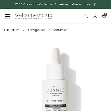
12:30 Öncesinde Verilen Her Sipariş Aynı Gün Kargoda! 📦
0
Cilt Bakımı
Kategoriler
Serumlar