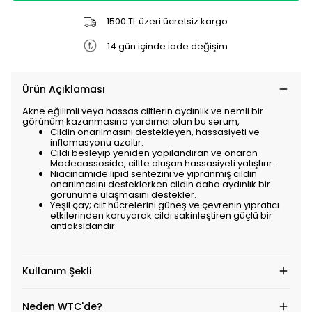
1500 TL üzeri ücretsiz kargo
14 gün içinde iade değişim
Ürün Açıklaması
Akne eğilimli veya hassas ciltlerin aydınlık ve nemli bir
görünüm kazanmasına yardımcı olan bu serum,
Cildin onarılmasını destekleyen, hassasiyeti ve
inflamasyonu azaltır.
Cildi besleyip yeniden yapılandıran ve onaran
Madecassoside, ciltte oluşan hassasiyeti yatıştırır.
Niacinamide lipid sentezini ve yıpranmış cildin
onarılmasını desteklerken cildin daha aydınlık bir
görünüme ulaşmasını destekler.
Yeşil çay; cilt hücrelerini güneş ve çevrenin yıpratıcı
etkilerinden koruyarak cildi sakinleştiren güçlü bir
antioksidandır.
Kullanım Şekli
Neden WTC'de?