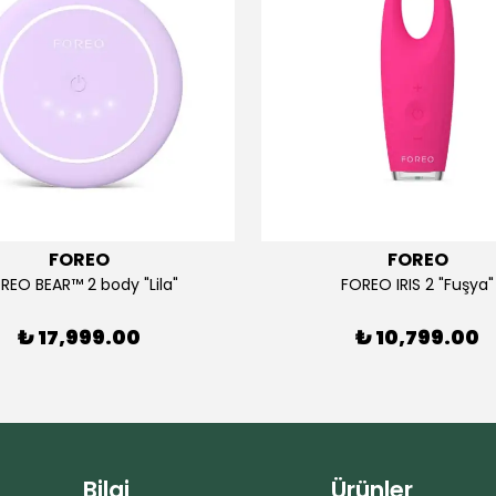
FOREO
FOREO
REO BEAR™ 2 body "Lila"
FOREO IRIS 2 "Fuşya"
₺ 17,999.00
₺ 10,799.00
Bilgi
Ürünler