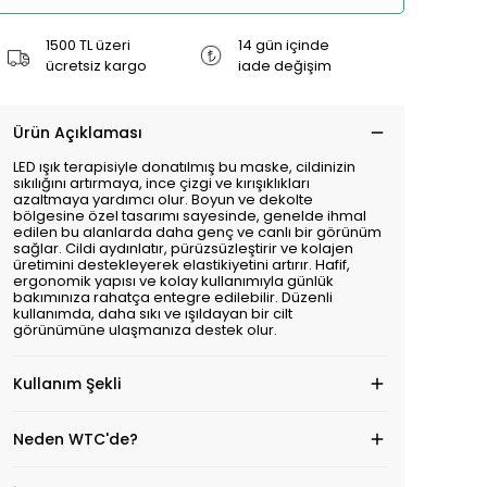
1500 TL üzeri
14 gün içinde
ücretsiz kargo
iade değişim
Ürün Açıklaması
LED ışık terapisiyle donatılmış bu maske, cildinizin
sıkılığını artırmaya, ince çizgi ve kırışıklıkları
azaltmaya yardımcı olur. Boyun ve dekolte
bölgesine özel tasarımı sayesinde, genelde ihmal
edilen bu alanlarda daha genç ve canlı bir görünüm
sağlar. Cildi aydınlatır, pürüzsüzleştirir ve kolajen
üretimini destekleyerek elastikiyetini artırır. Hafif,
ergonomik yapısı ve kolay kullanımıyla günlük
bakımınıza rahatça entegre edilebilir. Düzenli
kullanımda, daha sıkı ve ışıldayan bir cilt
görünümüne ulaşmanıza destek olur.
Kullanım Şekli
Neden WTC'de?