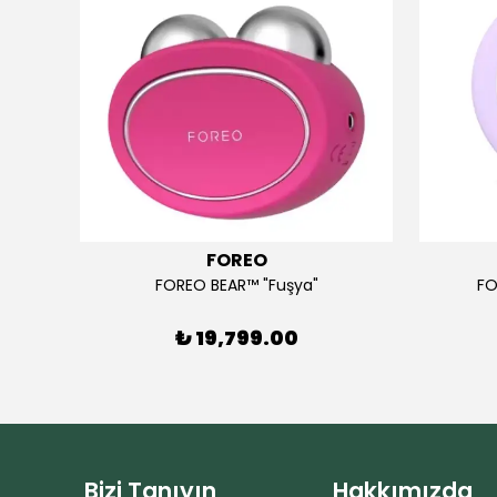
FOREO
"
FOREO BEAR™ "Fuşya"
FO
₺ 19,799.00
Bizi Tanıyın
Hakkımızda