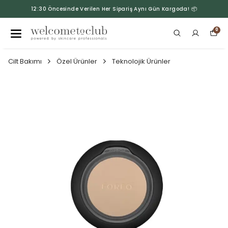
12:30 Öncesinde Verilen Her Sipariş Aynı Gün Kargoda! 📦
0
Cilt Bakımı
Özel Ürünler
Teknolojik Ürünler