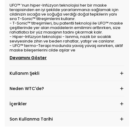
UFO™ ’nun hiper-Infüzyon teknolojisi her bir maske
terapisinden en iyi şekilde yararlanmanızı sağlamak için
cildinizin sıcağa ve soğuğa verdiği doğal tepkilerin yanı
sıra T-Sonic™ titreşimlerini kullanır.
- T-Sonic™ titreşimleri, bu patentli teknoloji ile UFO™ maske
çeşitlerinde yer alan maddelerin emilimini arttırırken, size
rahatlatıcı bir yüz masajının tadını çıkarmak kalır.
- Hiper-Infüzyon teknolojisi - Isınma, nazik bir sıcaklık
seviyesinde zihin ve beden rahatlar, yatışır ve canlanır.
- UFO™ termo-Terapi modunda yavaş yavaş ısınırken, aktif
maske bileşenlerini cilde aşılar ve
Devamını Göster
Kullanım Şekli
Neden WTC'de?
İçerikler
Son Kullanma Tarihi