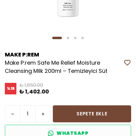
MAKE P:REM
Make P:rem Safe Me Relief Moisture
Cleansing Milk 200ml – Temizleyici Süt
₺ 1,650.00
%
15
₺ 1,402.00
SEPETE EKLE
WHATSAPP