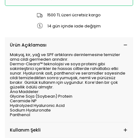
1500 TL üzeri ücretsiz kargo
14 gün içinde iade değişim
Ürün Açıklaması
Makyaj, kir, yağ ve SPF artıklarını derinlemesine temizler
ama cildi germeden arındırır.
Derma-Cleara™ teknolojisi ve soya proteini gibi
sakinleştirici içerikler ile hassas ciltlerde rahatlatıcı etki
sunar. Hyaluronik asit, panthenol ve seramidler sayesinde
cildi temizledikten sonra yumuşak, nemli ve pürüzsüz
bırakır. Günlük kullanım için uygundur. Kore’den bir çok
güzellik ödülü almıştır.
Ana Maddeler:
Glycine Soja (Soybean) Protein
Ceramide NP
Hydrolyzed Hyaluronic Acid
Sodium Hyaluronate
Panthenol
Kullanım Şekli