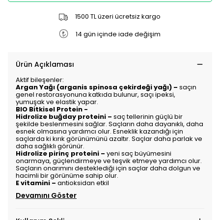
1500 TL üzeri ücretsiz kargo
14 gün içinde iade değişim
Ürün Açıklaması
Aktif bileşenler:
Argan Yağı (arganis spinosa çekirdeği yağı) –
saçın
genel restorasyonuna katkıda bulunur, saçı ipeksi,
yumuşak ve elastik yapar.
BIO Bitkisel Protein -
Hidrolize buğday proteini –
saç tellerinin güçlü bir
şekilde beslenmesini sağlar. Saçların daha dayanıklı, daha
esnek olmasına yardımcı olur. Esneklik kazandığı için
saçlarda ki kırık görünümünü azaltır. Saçlar daha parlak ve
daha sağlıklı görünür.
Hidrolize pirinç proteini –
yeni saç büyümesini
onarmaya, güçlendirmeye ve teşvik etmeye yardımcı olur.
Saçların onarımını desteklediği için saçlar daha dolgun ve
hacimli bir görünüme sahip olur.
E vitamini –
antioksidan etkil
Devamını Göster