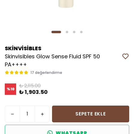
SKİNVİSİBLES
Skinvisibles Glow Sense Fluid SPF 50
PA++++
17 değerlendirme
₺ 2,115.00
%
10
₺ 1,903.50
SEPETE EKLE
WHATSAPP