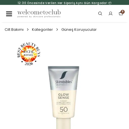
12:30 Öncesinde Verilen Her Sipariş Aynı Gün Kargoda! 📦
0
Cilt Bakımı
Kategoriler
Güneş Koruyucular