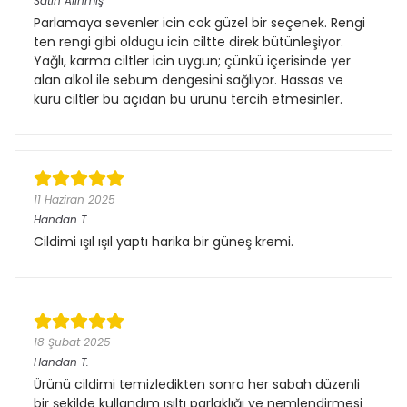
Satın Alınmış
Parlamaya sevenler icin cok güzel bir seçenek. Rengi
ten rengi gibi oldugu icin ciltte direk bütünleşiyor.
Yağlı, karma ciltler icin uygun; çünkü içerisinde yer
alan alkol ile sebum dengesini sağlıyor. Hassas ve
kuru ciltler bu açıdan bu ürünü tercih etmesinler.
11 Haziran 2025
Handan
T.
Cildimi ışıl ışıl yaptı harika bir güneş kremi.
18 Şubat 2025
Handan
T.
Ürünü cildimi temizledikten sonra her sabah düzenli
bir şekilde kullandım ışıltı parlaklığı ve nemlendirmesi