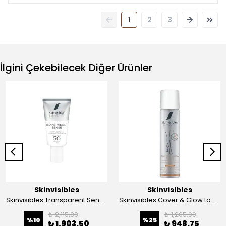
1
2
3
İlgini Çekebilecek Diğer Ürünler
Skinvisibles
Skinvisibles
Skinvisibles Transparent Sense SPF50+ PA ++++
Skinvisibles Cover & Glow to Go Medium Glow
₺ 2,115.00
₺ 1,265.00
%
10
%
25
₺ 1,903.50
₺ 948.75