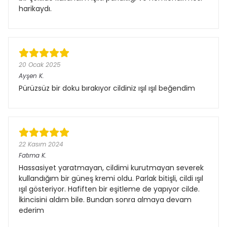
harikaydı.
20 Ocak 2025
Ayşen
K.
Pürüzsüz bir doku bırakıyor cildiniz ışıl ışıl beğendim
22 Kasım 2024
Fatıma
K.
Hassasiyet yaratmayan, cildimi kurutmayan severek
kullandığım bir güneş kremi oldu. Parlak bitişli, cildi ışıl
ışıl gösteriyor. Hafiften bir eşitleme de yapıyor cilde.
İkincisini aldım bile. Bundan sonra almaya devam
ederim