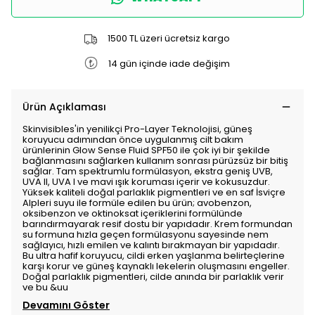
1500 TL üzeri ücretsiz kargo
14 gün içinde iade değişim
Ürün Açıklaması
Skinvisibles'in yenilikçi Pro-Layer Teknolojisi, güneş
koruyucu adımından önce uygulanmış cilt bakım
ürünlerinin Glow Sense Fluid SPF50 ile çok iyi bir şekilde
bağlanmasını sağlarken kullanım sonrası pürüzsüz bir bitiş
sağlar. Tam spektrumlu formülasyon, ekstra geniş UVB,
UVA II, UVA I ve mavi ışık koruması içerir ve kokusuzdur.
Yüksek kaliteli doğal parlaklık pigmentleri ve en saf İsviçre
Alpleri suyu ile formüle edilen bu ürün; avobenzon,
oksibenzon ve oktinoksat içeriklerini formülünde
barındırmayarak resif dostu bir yapıdadır. Krem formundan
su formuna hızla geçen formülasyonu sayesinde nem
sağlayıcı, hızlı emilen ve kalıntı bırakmayan bir yapıdadır.
Bu ultra hafif koruyucu, cildi erken yaşlanma belirteçlerine
karşı korur ve güneş kaynaklı lekelerin oluşmasını engeller.
Doğal parlaklık pigmentleri, cilde anında bir parlaklık verir
ve bu &uu
Devamını Göster