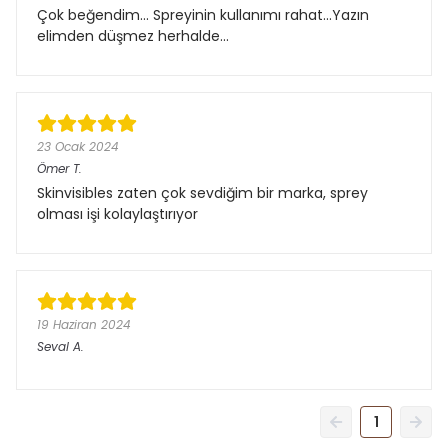
Çok beğendim... Spreyinin kullanımı rahat...Yazın
elimden düşmez herhalde...
23 Ocak 2024
Ömer
T.
Skinvisibles zaten çok sevdiğim bir marka, sprey
olması işi kolaylaştırıyor
19 Haziran 2024
Seval
A.
1