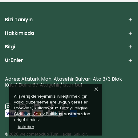
Bizi Tanıyın
Hakkımızda
Bilgi
Ürünler
Adres: Atatürk Mah. Ataşehir Bulvarı Ata 3/3 Blok
Kat:7 Daire:67 Ataşehir/İstanbul
Alışveriş deneyiminizi iyileştirmek için
yasal düzenlemelere uygun çerezler
(cookies) kullanıyoruz. Detaylı bilgiye
Gizlilik ve Çerez Politikası
sayfamızdan
erişebilirsiniz.
Anladım
©2026 welcometoclub Tüm Hakları Saklıdır.