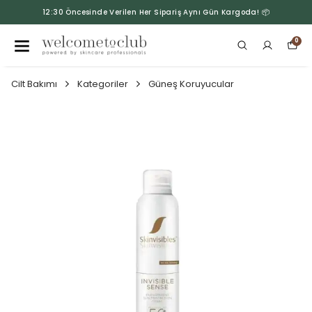
12:30 Öncesinde Verilen Her Sipariş Aynı Gün Kargoda! 📦
0
Cilt Bakımı
Kategoriler
Güneş Koruyucular