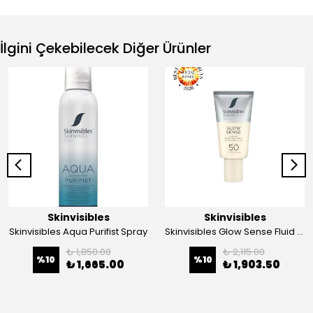
İlgini Çekebilecek Diğer Ürünler
Skinvisibles
Skinvisibles
Skinvisibles Aqua Purifist Spray
Skinvisibles Glow Sense Fluid SPF 50 PA++++
₺ 1,850.00
₺ 2,115.00
%
10
%
10
₺ 1,665.00
₺ 1,903.50