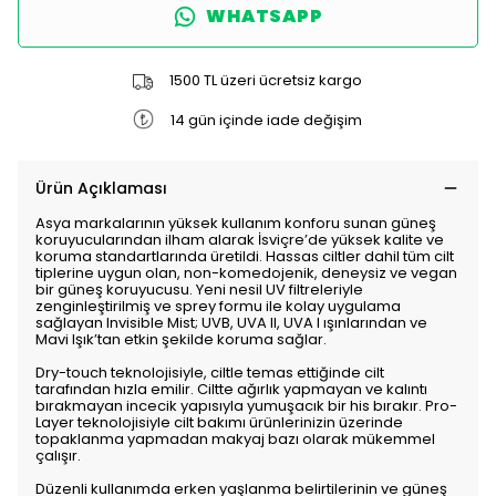
WHATSAPP
1500 TL üzeri ücretsiz kargo
14 gün içinde iade değişim
Ürün Açıklaması
Asya markalarının yüksek kullanım konforu sunan güneş
koruyucularından ilham alarak İsviçre’de yüksek kalite ve
koruma standartlarında üretildi. Hassas ciltler dahil tüm cilt
tiplerine uygun olan, non-komedojenik, deneysiz ve vegan
bir güneş koruyucusu. Yeni nesil UV filtreleriyle
zenginleştirilmiş ve sprey formu ile kolay uygulama
sağlayan Invisible Mist; UVB, UVA II, UVA I ışınlarından ve
Mavi Işık’tan etkin şekilde koruma sağlar.
Dry-touch teknolojisiyle, ciltle temas ettiğinde cilt
tarafından hızla emilir. Ciltte ağırlık yapmayan ve kalıntı
bırakmayan incecik yapısıyla yumuşacık bir his bırakır. Pro-
Layer teknolojisiyle cilt bakımı ürünlerinizin üzerinde
topaklanma yapmadan makyaj bazı olarak mükemmel
çalışır.
Düzenli kullanımda erken yaşlanma belirtilerinin ve güneş