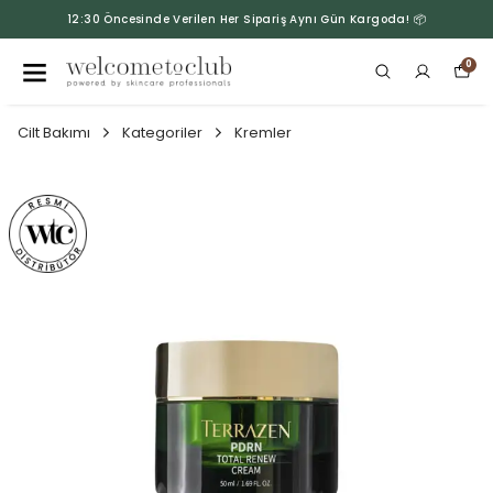
12:30 Öncesinde Verilen Her Sipariş Aynı Gün Kargoda! 📦
0
Cilt Bakımı
Kategoriler
Kremler