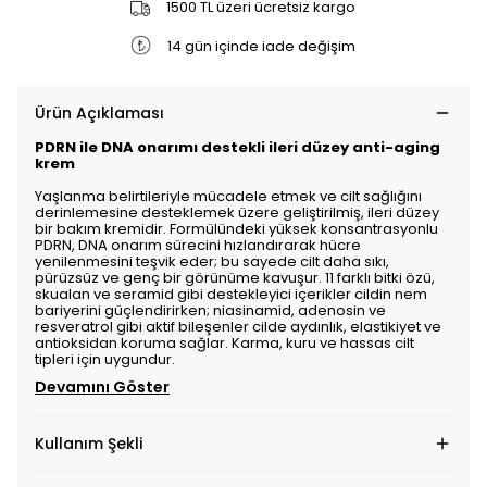
1500 TL üzeri ücretsiz kargo
14 gün içinde iade değişim
Ürün Açıklaması
PDRN ile DNA onarımı destekli ileri düzey anti-aging
krem
Yaşlanma belirtileriyle mücadele etmek ve cilt sağlığını
derinlemesine desteklemek üzere geliştirilmiş, ileri düzey
bir bakım kremidir. Formülündeki yüksek konsantrasyonlu
PDRN, DNA onarım sürecini hızlandırarak hücre
yenilenmesini teşvik eder; bu sayede cilt daha sıkı,
pürüzsüz ve genç bir görünüme kavuşur. 11 farklı bitki özü,
skualan ve seramid gibi destekleyici içerikler cildin nem
bariyerini güçlendirirken; niasinamid, adenosin ve
resveratrol gibi aktif bileşenler cilde aydınlık, elastikiyet ve
antioksidan koruma sağlar. Karma, kuru ve hassas cilt
tipleri için uygundur.
Devamını Göster
Kullanım Şekli