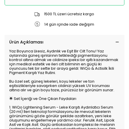
1500 TL üzeri ücretsiz kargo
14 gün içinde iade değişim
Ürün Açıklaması
Yaz Boyunca Lkesiz, Aydınlık ve Eşit Bir Cilt Tonu! Yaz
aylarında güneş ışınlarının tetiklediği pigmentasyonu
kontrol altına almak ve cildinize ipeksi bir ışıltı kazandırmak
için medikal estetik ve ileri cilt biliminin en güçlü iki
oyuncusu tek bir sette bir araya geldi: WiQo & Actisilk İkili
Pigment Karşıtı Yaz Rutini.
Bu özel set; güneş lekeleri, koyu lekeler ve ton
eşitsizlikleriyle savaşırken cildinizi yüksek UV koruması
altına alır ve gün boyu taze, pürüzsüz bir görünüm sunar.
🌟 Set İçeriği ve Öne Çıkan Faydaları
1. WiQo Lightening Serum - Leke Karşıtı Aydınlatıcı Serum
(20 ml) İleri teknoloji formülasyonu ile mevcut lekelerin
görünümünü gözle görülür şekilde azaltırken, yeni leke
oluşumunu engellemeye yardımcı olur. Ferulik Asit, Lipoik
Asit ve Kojik Asit: Güçlü antioksidan kompleksi ile melanin
üretimini baskılar, cildi serbest radikallere karşı korur. Fitik