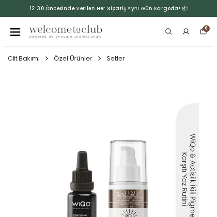
12:30 Öncesinde Verilen Her Sipariş Aynı Gün Kargoda! 📦
0
Cilt Bakımı
Özel Ürünler
Setler