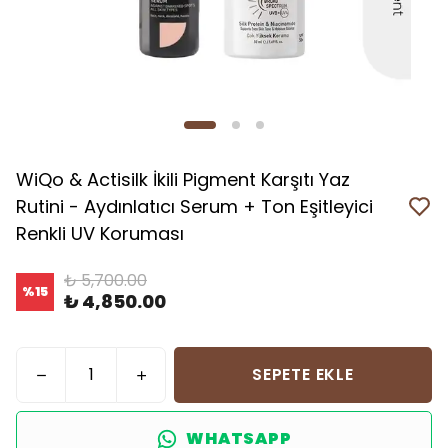
WiQo & Actisilk İkili Pigment Karşıtı Yaz
Rutini - Aydınlatıcı Serum + Ton Eşitleyici
Renkli UV Koruması
₺ 5,700.00
%
15
₺ 4,850.00
SEPETE EKLE
WHATSAPP