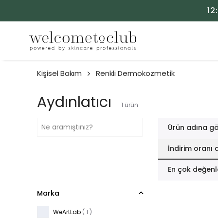
12
Kişisel Bakım
Renkli Dermokozmetik
Aydınlatıcı
1
ürün
Ürün adına gö
İndirim oranı 
En çok değenl
Marka
WeArtLab
( 1 )