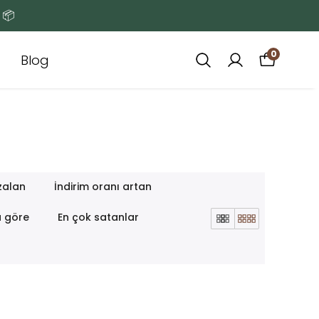
 📦
0
Blog
zalan
İndirim oranı artan
a göre
En çok satanlar