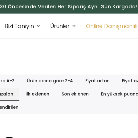
:30 Öncesinde Verilen Her Sipariş Aynı Gün Kargoda!
Bizi Tanıyın
Ürünler
Online Danışmanlık
re A-Z
Ürün adına göre Z-A
Fiyat artan
Fiyat a
azalan
İlk eklenen
Son eklenen
En yüksek puan
endirilen