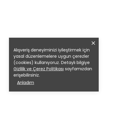
Alışveriş deneyiminizi iyileştirmek için
yasal düzenlemelere uygun çerezler
(cookies) kullanıyoruz. Detaylı bilgiye
Gizlilik ve Çerez Politikası
sayfamızdan
erişebilirsiniz.
Anladım