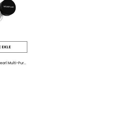
 EKLE
WeArtLab Ivory Pearl Multi-Purpose Aydınlatıcı