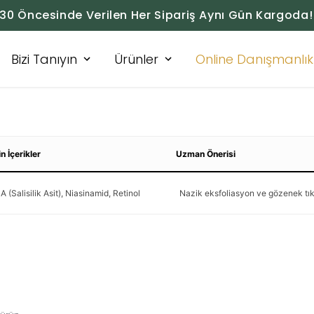
:30 Öncesinde Verilen Her Sipariş Aynı Gün Kargoda!
Bizi Tanıyın
Ürünler
Online Danışmanlık
in İçerikler
Uzman Önerisi
 (Salisilik Asit), Niasinamid, Retinol
Nazik eksfoliasyon ve gözenek tı