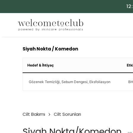
12
Siyah Nokta / Komedon
Hedef & İhtiyaç
Etk
Gözenek Temizliği, Sebum Dengesi, Eksfoliasyon
BHA
Cilt Bakımı
Cilt Sorunları
Siyah Nokta/Komedon