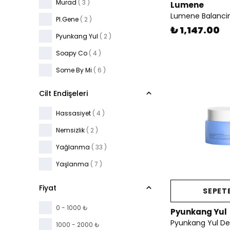
Murad
( 3 )
Lumene
PI.Gene
( 2 )
₺ 1,147.00
Pyunkang Yul
( 2 )
Soapy Co
( 4 )
Some By Mi
( 6 )
Terrazen
( 2 )
Cilt Endişeleri
UIQ
( 2 )
Hassasiyet
( 4 )
Wiqo
( 1 )
Nemsizlik
( 2 )
Yağlanma
( 33 )
Yaşlanma
( 7 )
Fiyat
SEPETE
0 - 1000 ₺
Pyunkang Yul
1000 - 2000 ₺