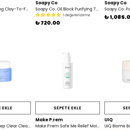
Soapy Co
Soapy Co
Lumene Balancing Clay-To-Foam Cleanser
Soapy Co. Oil Block Purifying Tonik
1 değerlendirme
₺ 1,085.
₺ 720.00
 EKLE
SEPETE EKLE
SE
Make P:rem
UIQ
Pyunkang Yul Deep Clear Cleansing Balm - Derinlemesine Yüz Temizleme Balmı 100ml
Make P:rem Safe Me Relief Moisture Cleansing Milk 200ml – Temizleyici Süt