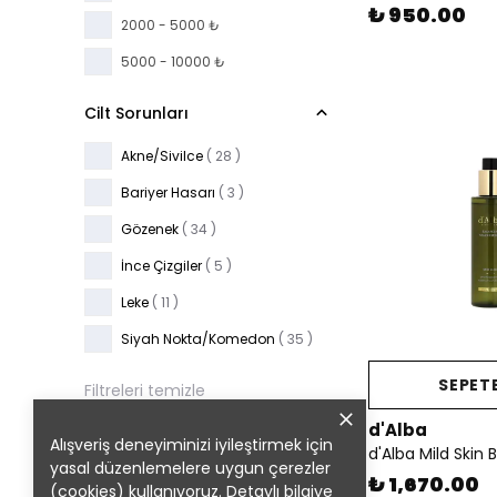
₺ 950.00
2000 - 5000 ₺
5000 - 10000 ₺
Cilt Sorunları
Akne/Sivilce
( 28 )
Bariyer Hasarı
( 3 )
Gözenek
( 34 )
İnce Çizgiler
( 5 )
Leke
( 11 )
Siyah Nokta/Komedon
( 35 )
SEPETE
Filtreleri temizle
d'Alba
Alışveriş deneyiminizi iyileştirmek için
yasal düzenlemelere uygun çerezler
₺ 1,670.00
(cookies) kullanıyoruz. Detaylı bilgiye