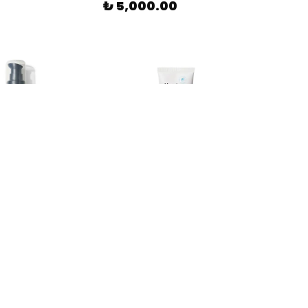
₺ 5,000.00
PETE EKLE
SEPETE EKLE
Murad
COSMED SKINOLOGIST 2% BHA Concentrate
Murad Oil & Pore Control Mattifier SPF45
1 değerlendirme
₺ 6,050.00
%
20
00
₺ 4,840.00