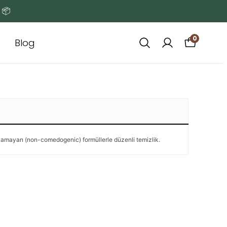
 📦
0
Blog
kamayan (non-comedogenic) formüllerle düzenli temizlik.