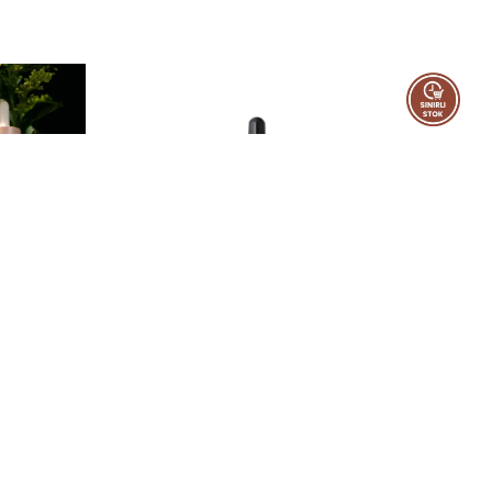
 EKLE
SEPETE EKLE
SE
Alphascience
Cosmed
Soapy Co. Anti-Spot Perfection Exfoliating Serum
Alphascience Alpha Night Peel 8 ml
₺ 1,300.00
₺ 1,349.