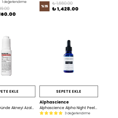
1 değerlendirme
₺ 1,680.00
%
15
99.00
₺ 1,428.00
360.00
PETE EKLE
SEPETE EKLE
Alphascience
Medisure 7 Günde Akneyi Azaltmaya Yardımcı Etkili Cilt Serumu 30 ml
Alphascience Alpha Night Peel AHA Gece Peeling Serumu | Leke + Gözenek | %20 AHA + Niasinamid | 30ml
3 değerlendirme