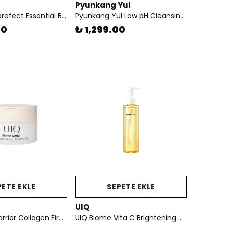
Pyunkang Yul
Soapy Co. Porefect Essential Balance Serum
Pyunkang Yul Low pH Cleansing Water - Düşük pH’lı Yüz ve Makyaj Temizleme Suyu 290 ml
00
₺ 1,299.00
PETE EKLE
SEPETE EKLE
UIQ
UIQ Biome Barrier Collagen Firming Cleansing Balm 100ml - Gözenek Arındırıcı Mikrobiyom Temizleme Balmı
UIQ Biome Vita C Brightening Cleansing Oil 200ml - Aydınlatıcı Etkili Mikrobiyom Dostu Temizleme Yağı