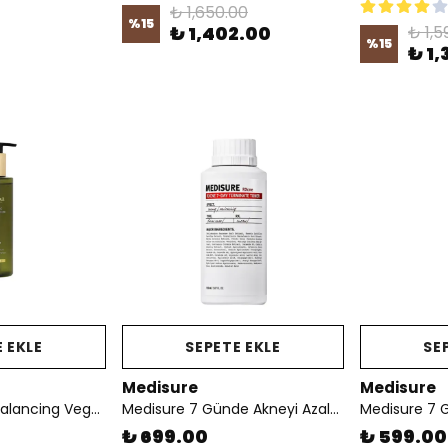
₺ 1,650.00
%
15
₺ 1,402.00
₺ 1,5
%
15
₺ 1,
 EKLE
SEPETE EKLE
SE
Medisure
Medisure
d'Alba Mild Skin Balancing Vegan Cleanser 200 ml - Yüz Temizleyici Jel
Medisure 7 Günde Akneyi Azaltmaya Yardımcı Etkili Tonik 150 ml
₺ 699.00
₺ 599.00