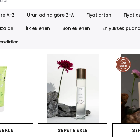
ürün
re A-Z
Ürün adına göre Z-A
Fiyat artan
Fiyat a
azalan
İlk eklenen
Son eklenen
En yüksek puan
endirilen
 EKLE
SEPETE EKLE
SE