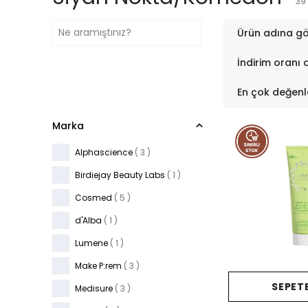
39
Ürün adına gö
İndirim oranı 
En çok değenl
Marka
Alphascience
( 3 )
Birdiejay Beauty Labs
( 1 )
Cosmed
( 5 )
d'Alba
( 1 )
Lumene
( 1 )
Make P:rem
( 3 )
SEPETE
Medisure
( 3 )