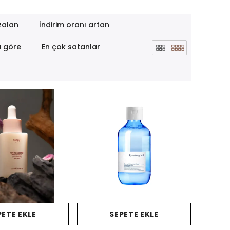
zalan
İndirim oranı artan
a göre
En çok satanlar
PETE EKLE
SEPETE EKLE