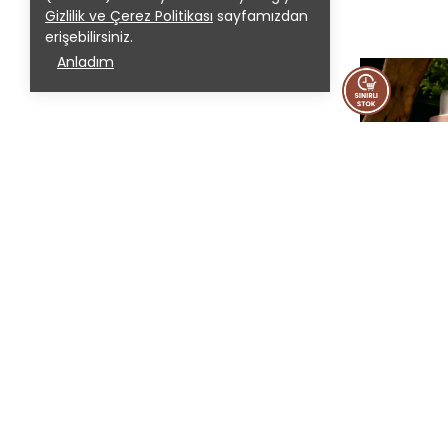
Gizlilik ve Çerez Politikası
sayfamızdan
erişebilirsiniz.
Anladım
SEPETE
Soapy Co
₺ 1,050.00