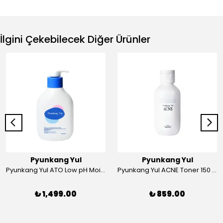
İlgini Çekebilecek Diğer Ürünler
Pyunkang Yul
Pyunkang Yul
Pyunkang Yul ATO Low pH Moisture Body Wash - ATO Hassas Ciltler İçin Düşük pH'lı Vücut Temizleyici 590 ml
Pyunkang Yul ACNE Toner 150 ml
₺ 1,499.00
₺ 859.00