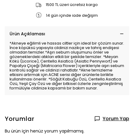
1500 TL üzeri ücretsiz kargo
14 gün içinde iade değişim
Ürün Açıklaması
*Akneye eğilimli ve hassas ciltler için ideal bir çözüm sunar.
İnce köpüksü yapısıyla cildinizi nazikçe ve tahriş endişesi
olmadan temizler.*Aşırı sebum oluşumunu önler ve
gözeneklerdeki atıkları etkili bir şekilde temizler. *Meyan
Kökü (Licorice), Centella Asiatica (Asiatic Pennywort) ve
Papatya Çiçeği (Matricaria Flower) içerikleriyle aşırı sebum
kontrolü sağlar ve cildinizi rahatlatır.*Akne temizleme
etkisini artırmak için ACNE serisi diğer ürünlerle birlikte
kullanılması önerilir. *Söğüt Kabuğu Özü, Centella Asiatica
Özü, Yeşil Çay Özü ve diğer bitkisel özlerle zenginleştirilmiş
formülüyle cildinize kapsamlı bir bakım sunar.
Yorumlar
Yorum Yap
Bu ürün için henüz yorum yapılmamış.