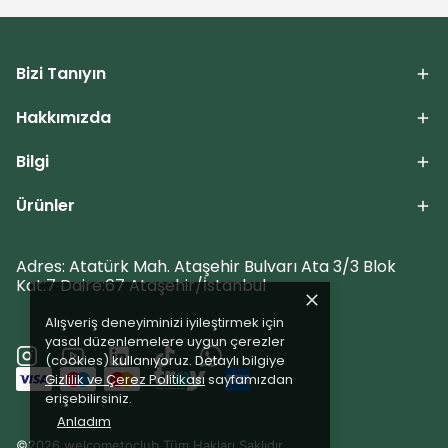
Bizi Tanıyın
Hakkımızda
Bilgi
Ürünler
Adres: Atatürk Mah. Ataşehir Bulvarı Ata 3/3 Blok
Kat:7 Daire:67 Ataşehir/İstanbul
Alışveriş deneyiminizi iyileştirmek için
yasal düzenlemelere uygun çerezler
(cookies) kullanıyoruz. Detaylı bilgiye
Gizlilik ve Çerez Politikası
sayfamızdan
erişebilirsiniz.
Anladım
©2026 welcometoclub Tüm Hakları Saklıdır.